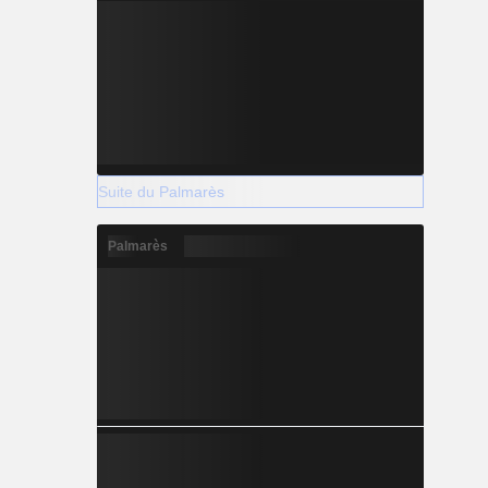
Suite du Palmarès
Palmarès