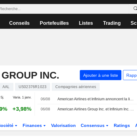
Conseils
Portefeuilles
Listes
Trading
Sc
 GROUP INC.
Ajouter à une liste
Rapp
AAL
US02376R1023
Compagnies aériennes
 5j.
Varia. 1 janv.
06/08
American Airlines et Infinium annoncent la livraison d'eSAF pour un vol commercial
39%
+3,98%
06/08
American Airlines Group Inc. et Infinium Inc. annoncent un vol commercial propulsé par du carburant d'aviation durable de synthèse
Société
Finances
Valorisation
Consensus
Ratings