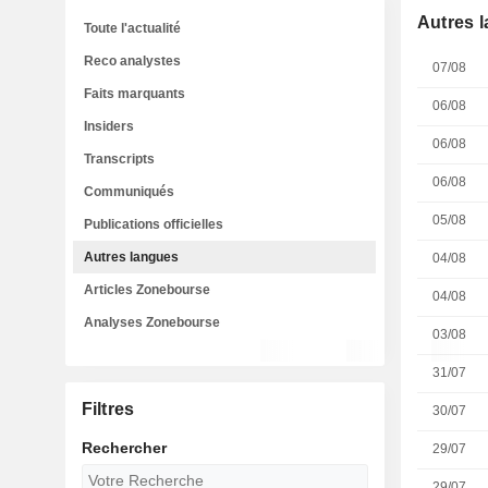
Autres 
Toute l'actualité
Reco analystes
07/08
Faits marquants
06/08
Insiders
06/08
Transcripts
06/08
Communiqués
05/08
Publications officielles
Autres langues
04/08
Articles Zonebourse
04/08
Analyses Zonebourse
03/08
31/07
Filtres
30/07
Rechercher
29/07
29/07