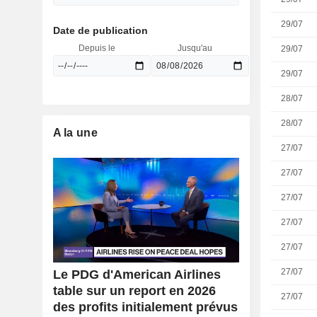
29/07
Date de publication
Depuis le
Jusqu'au
29/07
29/07
28/07
28/07
A la une
27/07
27/07
27/07
27/07
27/07
27/07
Le PDG d'American Airlines
table sur un report en 2026
27/07
des profits initialement prévus