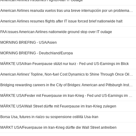
American Airlines Resumes Flights After IT Outage
American Airlines reanuda vuelos tras una breve interrupción por un problema informático
American Airlines resumes flights after IT issue forced brief nationwide halt
FAA issues American Airlines nationwide ground stop over IT outage
MORNING BRIEFING - USA/Asien
MORNING BRIEFING - Deutschland/Europa
MÄRKTE USA/Iran-Feuerpause stützt nur kurz - Fed und US-Earnings im Blick
American Airlines' Topline, Non-fuel Cost Dynamics to Shine Through Once Oil Stabilizes, UBS Says
Bridging rewarding careers in the City of Bridges: American and Pittsburgh Institute of Aeronautics announce partnership
MÄRKTE USA/Fester mit Feuerpause im Iran-Krieg - Fed und US-Earnings im Blick
MÄRKTE USA/Wall Street dürfte mit Feuerpause im Iran-Krieg zulegen
Borsa Usa, futures in rialzo su sospensione ostilità Usa-Iran
MARKT USA/Feuerpause im Iran-Krieg dürfte die Wall Street antreiben