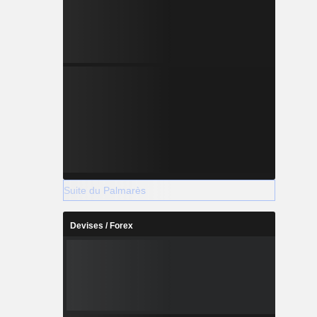
Suite du Palmarès
Devises / Forex