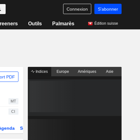
Connexion
S'abonner
reeners
Outils
Palmarès
Édition suisse
Indices
Europe
Amériques
Asie
ort PDF
MT
CI
Agenda
Secteur
Dérivés
Fonds et ETFs