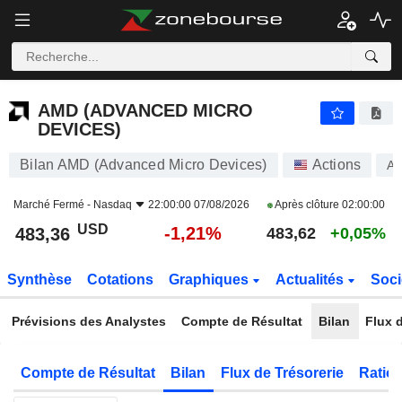
AMD (ADVANCED MICRO DEVICES)
483,36
$
-1,21%
AMD (ADVANCED MICRO
DEVICES)
Bilan AMD (Advanced Micro Devices)
Actions
A
Marché Fermé -
Nasdaq
22:00:00 07/08/2026
Après clôture
02:00:00
USD
-1,21%
483,36
483,62
+0,05%
Synthèse
Cotations
Graphiques
Actualités
Soci
Prévisions des Analystes
Compte de Résultat
Bilan
Flux d
Compte de Résultat
Bilan
Flux de Trésorerie
Ratios