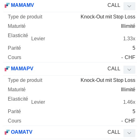
Type
MAMAMV
CALL
de
Knock-Out mit Stop Loss
Mnemo
Type
produit
Maturité
Elasticité
Levier
Parité
Co
Illimité
1.33x
5
-
CHF
MAMAPV
CALL
Knock-Out mit Stop Loss
Illimité
1.46x
5
-
CHF
OAMATV
CALL