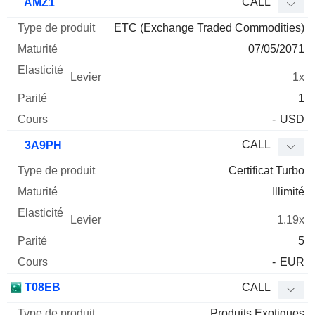
CALL
AMZ1
ETC (Exchange Traded Commodities)
07/05/2071
1x
1
-
USD
CALL
3A9PH
Certificat Turbo
Illimité
1.19x
5
-
EUR
T08EB
CALL
Produits Exotiques