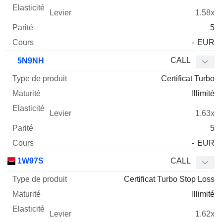
1.58x
5
-
EUR
CALL
5N9NH
Certificat Turbo
Illimité
1.63x
5
-
EUR
1W97S
CALL
Certificat Turbo Stop Loss
Illimité
1.62x