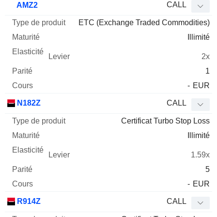
CALL
AMZ2
ETC (Exchange Traded Commodities)
Illimité
2x
1
-
EUR
N182Z
CALL
Certificat Turbo Stop Loss
Illimité
1.59x
5
-
EUR
R914Z
CALL