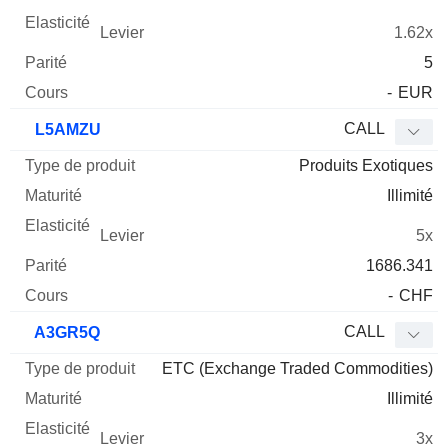
1.62x
5
-
EUR
CALL
L5AMZU
Produits Exotiques
Illimité
5x
1686.341
-
CHF
CALL
A3GR5Q
ETC (Exchange Traded Commodities)
Illimité
3x