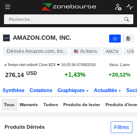
AMAZON.COM, INC.
276,14
$
+1,43%
AMAZON.COM, INC.
Dérivés Amazon.com, Inc.
Actions
AMZN
US0
Temps réel estimé
Cboe BZX
16:05:56 07/08/2026
Varia. 1 janv.
USD
+1,43%
276,14
+20,12%
Synthèse
Cotations
Graphiques
Actualités
Soci
Tous
Warrants
Turbos
Produits de levier
Produits d'inv
Filtres
Produits Dérivés