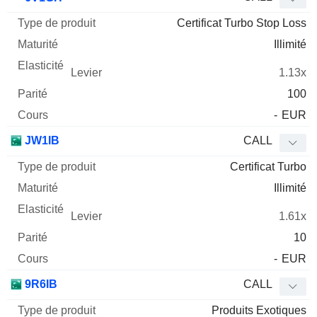
Certificat Turbo Stop Loss
Illimité
1.13x
100
-
EUR
JW1IB
CALL
Certificat Turbo
Illimité
1.61x
10
-
EUR
9R6IB
CALL
Produits Exotiques