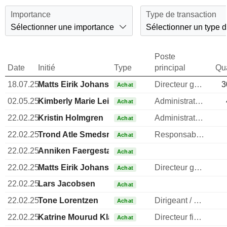
Importance
Type de transaction
Sélectionner une importance
Sélectionner un type d
Poste
Date
Initié
Type
principal
Qua
18.07.25
Matts Eirik Johansen
Directeur general
3
Achat
02.05.25
Kimberly Marie Lein-Mathisen
Administrateur
Achat
22.02.25
Kristin Holmgren
Administrateur
Achat
22.02.25
Trond Atle Smedsrud
Responsable ventes & marketing
Achat
22.02.25
Anniken Faergestad
Achat
22.02.25
Matts Eirik Johansen
Directeur general
Achat
22.02.25
Lars Jacobsen
Achat
22.02.25
Tone Lorentzen
Dirigeant / cadre principal
Achat
22.02.25
Katrine Mourud Klaveness
Directeur financier
Achat