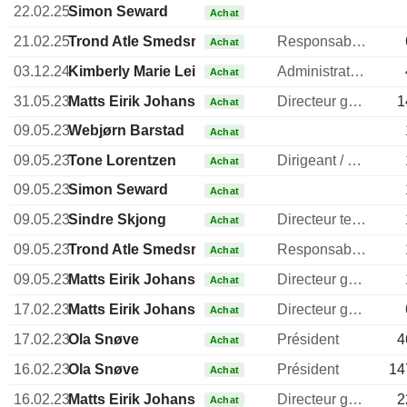
22.02.25
Simon Seward
Achat
21.02.25
Trond Atle Smedsrud
Responsable ventes & marketing
Achat
03.12.24
Kimberly Marie Lein-Mathisen
Administrateur
Achat
31.05.23
Matts Eirik Johansen
Directeur general
1
Achat
09.05.23
Webjørn Barstad
Achat
09.05.23
Tone Lorentzen
Dirigeant / cadre principal
Achat
09.05.23
Simon Seward
Achat
09.05.23
Sindre Skjong
Directeur technique
Achat
09.05.23
Trond Atle Smedsrud
Responsable ventes & marketing
Achat
09.05.23
Matts Eirik Johansen
Directeur general
Achat
17.02.23
Matts Eirik Johansen
Directeur general
Achat
17.02.23
Ola Snøve
Président
4
Achat
16.02.23
Ola Snøve
Président
14
Achat
16.02.23
Matts Eirik Johansen
Directeur general
2
Achat