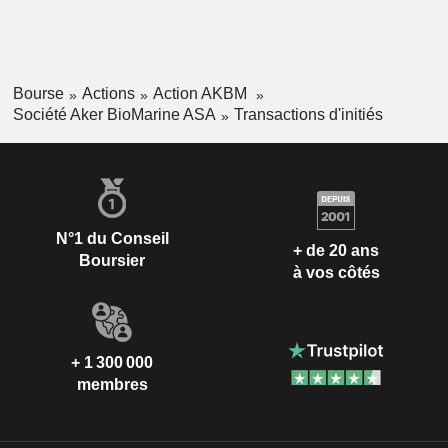
Bourse
Actions
Action AKBM
Société Aker BioMarine ASA
Transactions d'initiés
N°1 du Conseil
+ de 20 ans
Boursier
à vos côtés
+ 1 300 000
membres