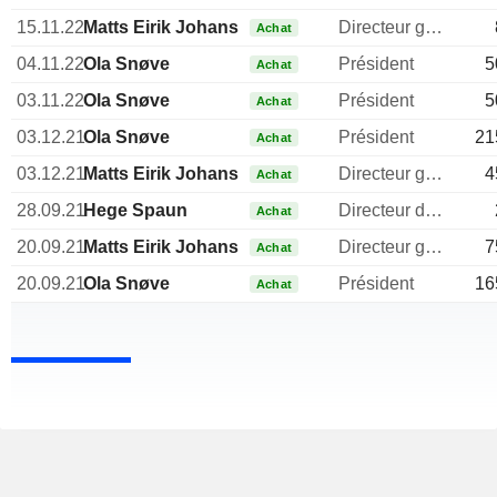
15.11.22
Matts Eirik Johansen
Directeur general
Achat
04.11.22
Ola Snøve
Président
5
Achat
03.11.22
Ola Snøve
Président
5
Achat
03.12.21
Ola Snøve
Président
21
Achat
03.12.21
Matts Eirik Johansen
Directeur general
4
Achat
28.09.21
Hege Spaun
Directeur des ressources humaines
Achat
20.09.21
Matts Eirik Johansen
Directeur general
7
Achat
20.09.21
Ola Snøve
Président
16
Achat