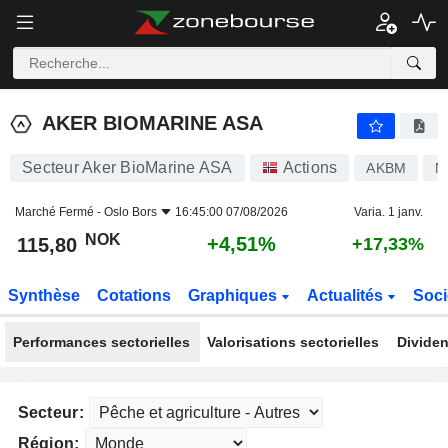
AKER BIOMARINE ASA
115,80
kr
+4,51%
AKER BIOMARINE ASA
Secteur Aker BioMarine ASA
Actions
AKBM
N
Marché Fermé -
Oslo Bors
16:45:00 07/08/2026
Varia. 1 janv.
NOK
+4,51%
115,80
+17,33%
Synthèse
Cotations
Graphiques
Actualités
Soci
Performances sectorielles
Valorisations sectorielles
Dividen
Secteur:
Région: