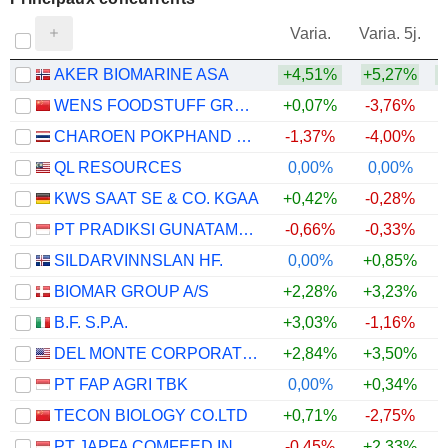
V
Varia.
Varia. 5j.
AKER BIOMARINE ASA
+4,51%
+5,27%
+
WENS FOODSTUFF GROUP CO., LTD.
+0,07%
-3,76%
CHAROEN POKPHAND FOODS
-1,37%
-4,00%
QL RESOURCES
0,00%
0,00%
KWS SAAT SE & CO. KGAA
+0,42%
-0,28%
PT PRADIKSI GUNATAMA TBK
-0,66%
-0,33%
SILDARVINNSLAN HF.
0,00%
+0,85%
BIOMAR GROUP A/S
+2,28%
+3,23%
B.F. S.P.A.
+3,03%
-1,16%
DEL MONTE CORPORATION
+2,84%
+3,50%
PT FAP AGRI TBK
0,00%
+0,34%
TECON BIOLOGY CO.LTD
+0,71%
-2,75%
PT JAPFA COMFEED INDONESIA TBK
-0,45%
+2,33%