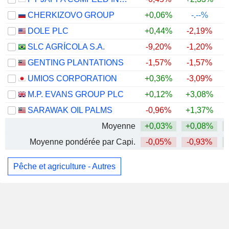
CHERKIZOVO GROUP
+0,06%
-.--%
DOLE PLC
+0,44%
-2,19%
SLC AGRÍCOLA S.A.
-9,20%
-1,20%
GENTING PLANTATIONS
-1,57%
-1,57%
UMIOS CORPORATION
+0,36%
-3,09%
M.P. EVANS GROUP PLC
+0,12%
+3,08%
+
SARAWAK OIL PALMS
-0,96%
+1,37%
Moyenne
+0,03%
+0,08%
Moyenne pondérée par Capi.
-0,05%
-0,93%
Pêche et agriculture - Autres