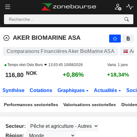
AKER BIOMARINE ASA
116,80
kr
+0,86%
AKER BIOMARINE ASA
Comparaisons Financières Aker BioMarine ASA
Act
Temps réel
Oslo Bors
13:03:45 10/08/2026
Varia. 1 janv.
NOK
+0,86%
116,80
+18,34%
Synthèse
Cotations
Graphiques
Actualités
Soci
Performances sectorielles
Valorisations sectorielles
Dividen
Secteur:
Région: