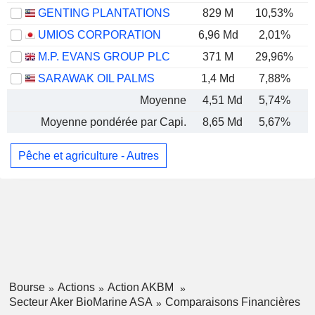
GENTING PLANTATIONS
829 M
10,53%
UMIOS CORPORATION
6,96 Md
2,01%
M.P. EVANS GROUP PLC
371 M
29,96%
SARAWAK OIL PALMS
1,4 Md
7,88%
Moyenne
4,51 Md
5,74%
Moyenne pondérée par Capi.
8,65 Md
5,67%
Pêche et agriculture - Autres
Bourse
Actions
Action AKBM
Secteur Aker BioMarine ASA
Comparaisons Financières