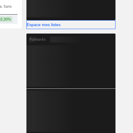
ia. 5ans
Capi.
CT
MT
LT
32,30%
1,07 Md
Espace mes listes
Palmarès