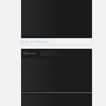
Suite du Palmarès
Palmarès