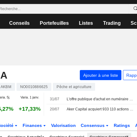
Conseils
Portefeuilles
Listes
Trading
Sc
SA
Ajouter à une liste
Rapp
AKBM
NO0010886625
Pêche et agriculture
aria. 5j.
Varia. 1 janv.
31/07
L'offre publique d'achat en numéraire d'Aker Capital sur Aker Biomarine acceptée pour 10,7 millions d'actions
5,27%
+17,33%
20/07
Aker Capital acquiert 933 110 actions d'Aker BioMarine
Société
Finances
Valorisation
Consensus
Ratings