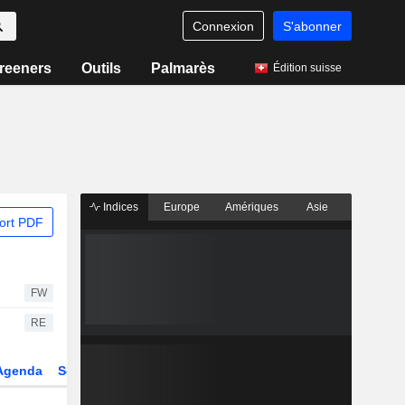
Connexion
S'abonner
reeners
Outils
Palmarès
Édition suisse
Indices
Europe
Amériques
Asie
ort PDF
FW
RE
Agenda
Secteur
Dérivés