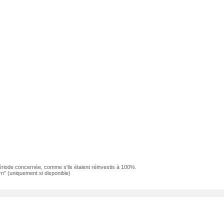
ériode concernée, comme s'ils étaient réinvestis à 100%.
n" (uniquement si disponible)