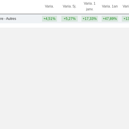
Varia. 1
Varia.
Varia. 5j.
Varia. 1an
Var
janv.
re - Autres
+4,51%
+5,27%
+17,33%
+47,89%
+1