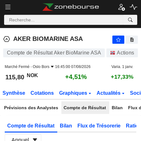
AKER BIOMARINE ASA
115,80
kr
+4,51%
AKER BIOMARINE ASA
Compte de Résultat Aker BioMarine ASA
Actions
Marché Fermé -
Oslo Bors
16:45:00 07/08/2026
Varia. 1 janv.
NOK
+4,51%
115,80
+17,33%
Synthèse
Cotations
Graphiques
Actualités
Soci
Prévisions des Analystes
Compte de Résultat
Bilan
Flux d
Compte de Résultat
Bilan
Flux de Trésorerie
Ratios
Annuel