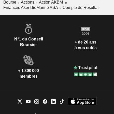
Bourse
Actions
Action AKBM
Finances Aker BioMarine ASA
Compte de Résultat
N°1 du Conseil
+ de 20 ans
Boursier
à vos côtés
+ 1 300 000
membres