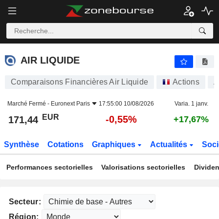
AIR LIQUIDE
171,44
€
-0,55%
AIR LIQUIDE
Comparaisons Financières Air Liquide
Actions
A
Marché Fermé -
Euronext Paris
17:55:00 10/08/2026
Varia. 1 janv.
EUR
-0,55%
171,44
+17,67%
Synthèse
Cotations
Graphiques
Actualités
Soci
Performances sectorielles
Valorisations sectorielles
Dividen
Secteur:
Région: