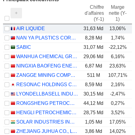
Chiffre
Marge
d'affaires
nette (Y-
E
(Y-1)
1)
AIR LIQUIDE
31,63 Md
13,06%
NAN YA PLASTICS CORPORATION
8,28 Md
1,74%
SABIC
31,07 Md
-22,12%
WANHUA CHEMICAL GROUP CO., LTD.
29,06 Md
6,16%
NINGXIA BAOFENG ENERGY GROUP CO., LTD.
6,87 Md
23,63%
ZANGGE MINING COMPANY LIMITED
511 M
107,71%
1
RESONAC HOLDINGS CORPORATION
8,59 Md
2,16%
LYONDELLBASELL INDUSTRIES N.V.
30,15 Md
-2,47%
RONGSHENG PETROCHEMICAL CO., LTD.
44,12 Md
0,27%
HENGLI PETROCHEMICAL CO.,LTD.
28,75 Md
3,52%
SOLAR INDUSTRIES INDIA LIMITED
1,05 Md
17,05%
ZHEJIANG JUHUA CO., LTD.
3,86 Md
14,02%