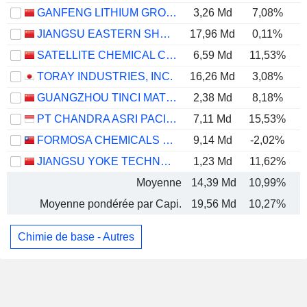
GANFENG LITHIUM GROUP CO., LTD.
3,26 Md
7,08%
JIANGSU EASTERN SHENGHONG CO.,LTD.
17,96 Md
0,11%
SATELLITE CHEMICAL CO.,LTD.
6,59 Md
11,53%
TORAY INDUSTRIES, INC.
16,26 Md
3,08%
GUANGZHOU TINCI MATERIALS TECHNOLOGY CO., LTD.
2,38 Md
8,18%
PT CHANDRA ASRI PACIFIC TBK
7,11 Md
15,53%
FORMOSA CHEMICALS & FIBRE CORPORATION
9,14 Md
-2,02%
JIANGSU YOKE TECHNOLOGY CO., LTD.
1,23 Md
11,62%
Moyenne
14,39 Md
10,99%
Moyenne pondérée par Capi.
19,56 Md
10,27%
Chimie de base - Autres