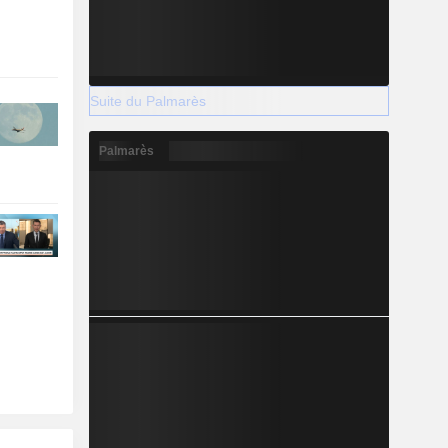
Suite du Palmarès
Palmarès