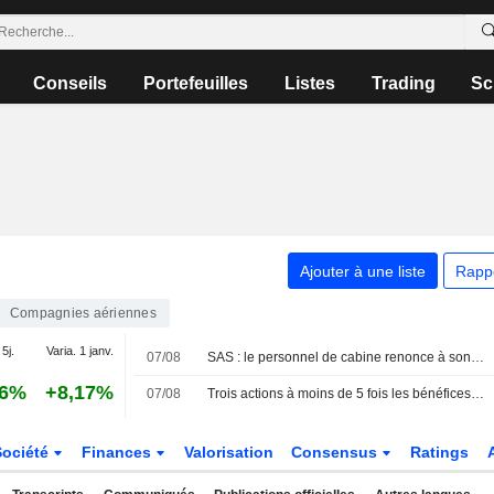
Conseils
Portefeuilles
Listes
Trading
Sc
Ajouter à une liste
Rapp
Compagnies aériennes
 5j.
Varia. 1 janv.
07/08
SAS : le personnel de cabine renonce à son projet de grève samedi
16%
+8,17%
07/08
Trois actions à moins de 5 fois les bénéfices, et alors ?
Société
Finances
Valorisation
Consensus
Ratings