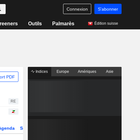
Connexion
S'abonner
reeners
Outils
Palmarès
Édition suisse
Indices
Europe
Amériques
Asie
ort PDF
RE
Agenda
Secteur
Dérivés
Fonds et ETFs