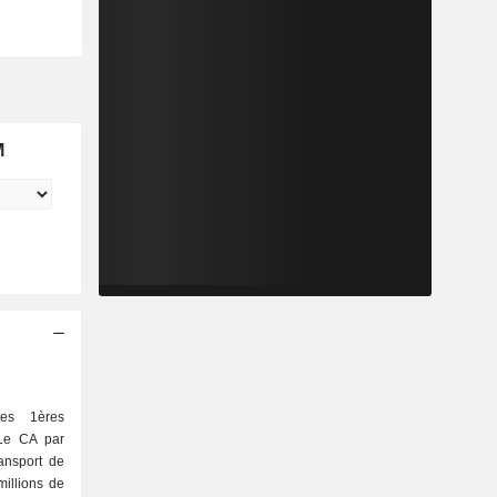
M
les 1ères
 Le CA par
millions de