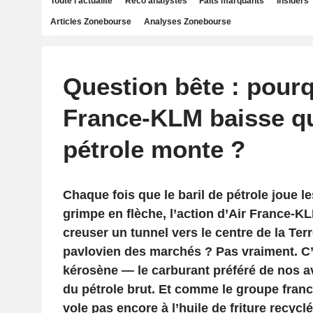
Toute l'actualité
Reco analystes
Faits marquants
Insiders
Articles Zonebourse
Analyses Zonebourse
Question bête : pourq
France-KLM baisse q
pétrole monte ?
Chaque fois que le baril de pétrole joue l
grimpe en flèche, l’action d’Air France-K
creuser un tunnel vers le centre de la Terr
pavlovien des marchés ? Pas vraiment. C’e
kérosène — le carburant préféré de nos a
du pétrole brut. Et comme le groupe fran
vole pas encore à l’huile de friture recycl