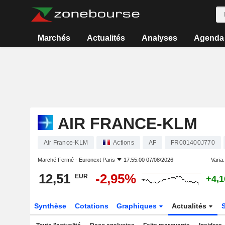
Marchés
Actualités
Analyses
Agenda
AIR FRANCE-KLM
Air France-KLM
Actions
AF
FR001400J770
Marché Fermé -
Euronext Paris
17:55:00 07/08/2026
Varia.
12,51
-2,95%
EUR
+4,
Synthèse
Cotations
Graphiques
Actualités