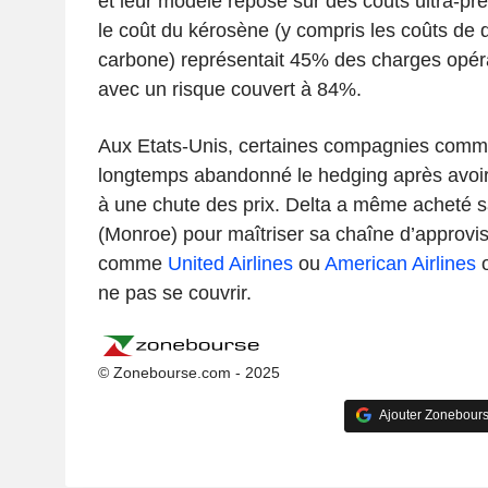
et leur modèle repose sur des coûts ultra-pré
le coût du kérosène (y compris les coûts de d
carbone) représentait 45% des charges opér
avec un risque couvert à 84%.
Aux Etats-Unis, certaines compagnies com
longtemps abandonné le hedging après avoir 
à une chute des prix. Delta a même acheté sa
(Monroe) pour maîtriser sa chaîne d’approvi
comme
United Airlines
ou
American Airlines
o
ne pas se couvrir.
© Zonebourse.com - 2025
Ajouter Zonebours