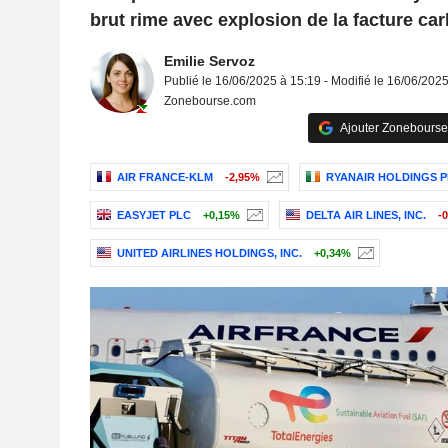
brut rime avec explosion de la facture car
Emilie Servoz
Publié le 16/06/2025 à 15:19 - Modifié le 16/06/202
Zonebourse.com
Ajouter Zonebourse
AIR FRANCE-KLM
-2,95%
RYANAIR HOLDINGS P
EASYJET PLC
+0,15%
DELTA AIR LINES, INC.
-
UNITED AIRLINES HOLDINGS, INC.
+0,34%