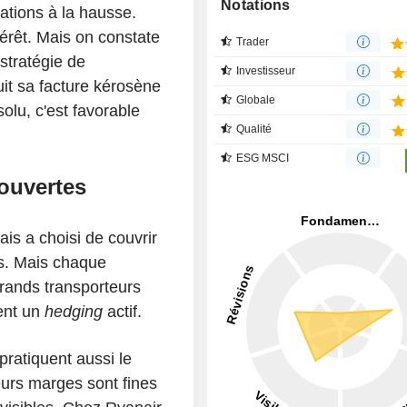
Notations
ations à la hausse.
ntérêt. Mais on constate
Trader
stratégie de
Investisseur
uit sa facture kérosène
Globale
olu, c'est favorable
Qualité
ESG MSCI
ouvertes
is a choisi de couvrir
s. Mais chaque
rands transporteurs
ent un
hedging
actif.
pratiquent aussi le
eurs marges sont fines