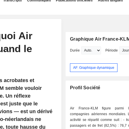
Transcripts
Communiqués
Publications officielles
Autres langues
uoi Air
Graphique Air France-KL
uand le
Durée
Période
AF: Graphique dynamique
es acrobates et
LM semble vouloir
Profil Société
e. Un réflexe
st juste que le
Air France-KLM figure parmi 
vions — est un dérivé
compagnies aériennes mondiales.
co-néerlandais ne
activité se répartit comme suit : - transport de
passagers et de fret (82,5%) : 76,7 
ée, toute hausse du