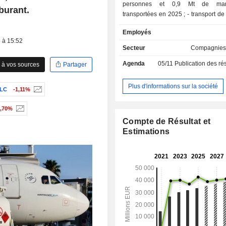
personnes et 0,9 Mt de marc
burant.
transportées en 2025 ; - transport de passagers
à bas prix (10,4% ; Transavia) : 26,1 
Employés
personnes transportées ; - prestations de
5 à 15:52
maintenance (7%) ; - autres (0,1%). A fin 2025,
Secteur
Compagnies
le groupe dispose d'une flotte de 
Agenda
05/11
Publication des résultats
 à vos sources
Partager
(dont 289 détenus en propre et 307 e
répartis entre les flottes nationales
(268), KLM (188) et Transavia (140).
Plus d'informations sur la société
LC
-1,11%
0,70%
Compte de Résultat et
Estimations