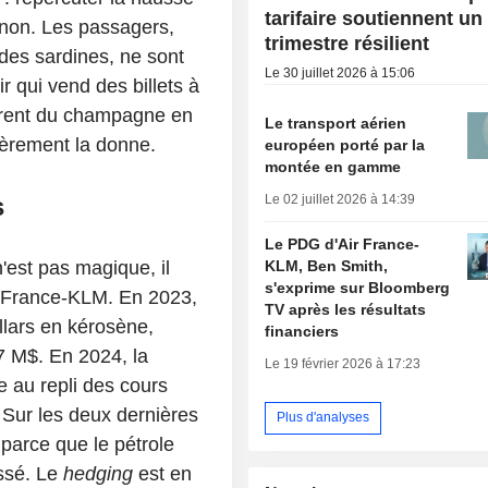
tarifaire soutiennent un
e non. Les passagers,
trimestre résilient
des sardines, ne sont
Le 30 juillet 2026 à 15:06
r qui vend des billets à
frent du champagne en
Le transport aérien
ièrement la donne.
européen porté par la
montée en gamme
Le 02 juillet 2026 à 14:39
s
Le PDG d'Air France-
KLM, Ben Smith,
'est pas magique, il
s'exprime sur Bloomberg
r France-KLM. En 2023,
TV après les résultats
llars en kérosène,
financiers
17 M$. En 2024, la
Le 19 février 2026 à 17:23
 au repli des cours
 Sur les deux dernières
Plus d'analyses
 parce que le pétrole
issé. Le
hedging
est en