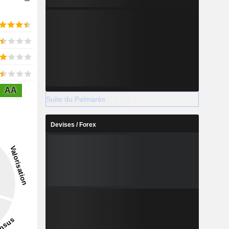
AA
Suite du Palmarès
Devises / Forex