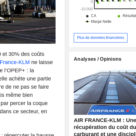
Plus de données financières
0 et 30% des coûts
Analyses / Opinions
 France-KLM
ne laisse
e l’OPEP+ : la
’elle achète une partie
ire de ne pas se faire
Mais même bien
 par percer la coque
 dans ce secteur, en
AIR FRANCE-KLM : Une 
récupération du coût d
carburant et une discipl
 : répercuter la hausse