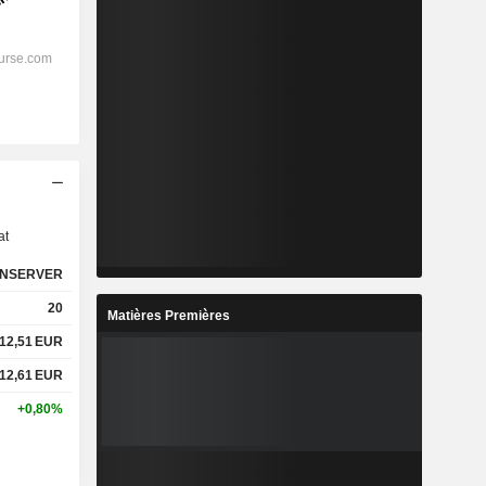
s
at
NSERVER
20
Matières Premières
12,51
EUR
12,61
EUR
+0,80%