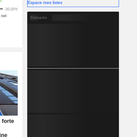
Espace mes listes
Palmarès
forte
u
ine