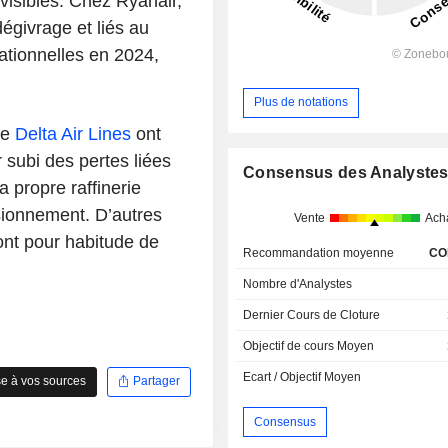
visibles. Chez Ryanair,
égivrage et liés au
ationnelles en 2024,
Plus de notations
me
Delta Air Lines
ont
subi des pertes liées
Consensus des Analyste
 propre raffinerie
sionnement. D’autres
Vente
Ach
nt pour habitude de
Recommandation moyenne
CO
Nombre d'Analystes
Dernier Cours de Cloture
Objectif de cours Moyen
Ecart / Objectif Moyen
e à vos sources
Partager
Consensus