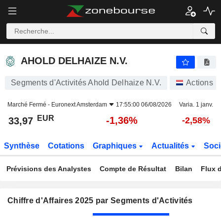
AHOLD DELHAIZE N.V.
33,97
€
-1,36%
AHOLD DELHAIZE N.V.
Segments d'Activités Ahold Delhaize N.V.
Actions
Marché Fermé -
Euronext Amsterdam
17:55:00 06/08/2026
Varia. 1 janv.
EUR
-1,36%
33,97
-2,58%
Synthèse
Cotations
Graphiques
Actualités
Soci
Prévisions des Analystes
Compte de Résultat
Bilan
Flux d
Chiffre d'Affaires 2025 par Segments d'Activités