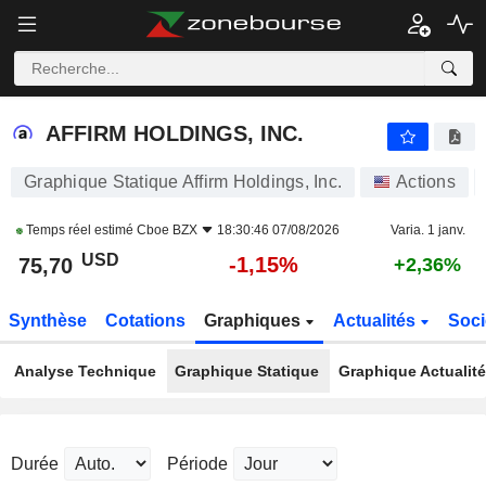
AFFIRM HOLDINGS, INC.
75,70
$
-1,15%
AFFIRM HOLDINGS, INC.
Graphique Statique Affirm Holdings, Inc.
Actions
Temps réel estimé
Cboe BZX
18:30:46 07/08/2026
Varia. 1 janv.
USD
-1,15%
75,70
+2,36%
Synthèse
Cotations
Graphiques
Actualités
Soci
Analyse Technique
Graphique Statique
Graphique Actualit
Durée
Période