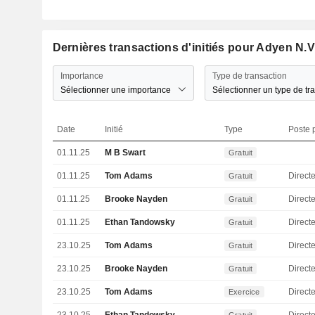
Dernières transactions d'initiés pour Adyen N.V
Importance
Type de transaction
Sélectionner une importance
Sélectionner un type de tr
Date
Initié
Type
Poste p
01.11.25
M B Swart
Gratuit
01.11.25
Tom Adams
Direct
Gratuit
01.11.25
Brooke Nayden
Gratuit
01.11.25
Ethan Tandowsky
Directe
Gratuit
23.10.25
Tom Adams
Direct
Gratuit
23.10.25
Brooke Nayden
Gratuit
23.10.25
Tom Adams
Direct
Exercice