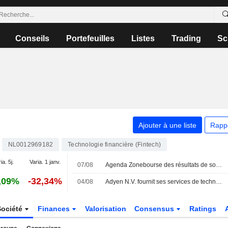
Conseils
Portefeuilles
Listes
Trading
Sc
Ajouter à une liste
Rapp
NL0012969182
Technologie financière (Fintech)
ia. 5j.
Varia. 1 janv.
07/08
Agenda Zonebourse des résultats de sociétés : semaine du 10 au 14 août 2026
,09%
-32,34%
04/08
Adyen N.V. fournit ses services de technologie de paiement à LillyDirect
Société
Finances
Valorisation
Consensus
Ratings