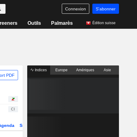
Connexion
S'abonner
reeners
Outils
Palmarès
Édition suisse
Indices
Europe
Amériques
Asie
ort PDF
CI
Agenda
Secteur
Dérivés
Fonds et ETFs