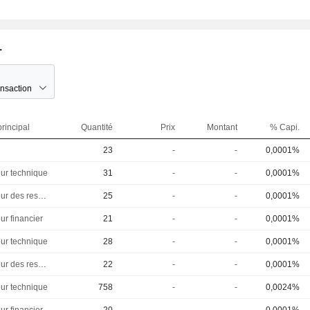
.
ansaction
rincipal
Quantité
Prix
Montant
% Capi.
23
-
-
0,0001%
eur technique
31
-
-
0,0001%
Directeur des ressources humaines
25
-
-
0,0001%
ur financier
21
-
-
0,0001%
eur technique
28
-
-
0,0001%
Directeur des ressources humaines
22
-
-
0,0001%
eur technique
758
-
-
0,0024%