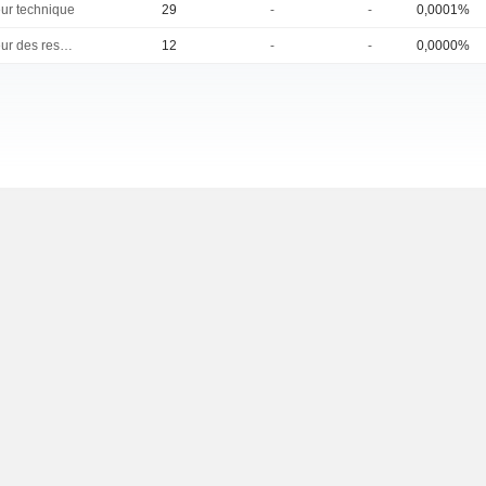
eur technique
29
-
-
0,0001%
Directeur des ressources humaines
12
-
-
0,0000%