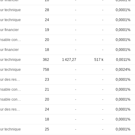
ur financier
20
-
-
0,0001%
eur technique
28
-
-
0,0001%
eur technique
24
-
-
0,0001%
ur financier
19
-
-
0,0001%
Responsable conformite
20
-
-
0,0001%
ur financier
18
-
-
0,0001%
eur technique
362
1 427,27
517 k
0,0011%
eur technique
758
-
-
0,0024%
Directeur des ressources humaines
23
-
-
0,0001%
Responsable conformite
21
-
-
0,0001%
Responsable conformite
20
-
-
0,0001%
Directeur des ressources humaines
24
-
-
0,0001%
18
-
-
0,0001%
eur technique
25
-
-
0,0001%