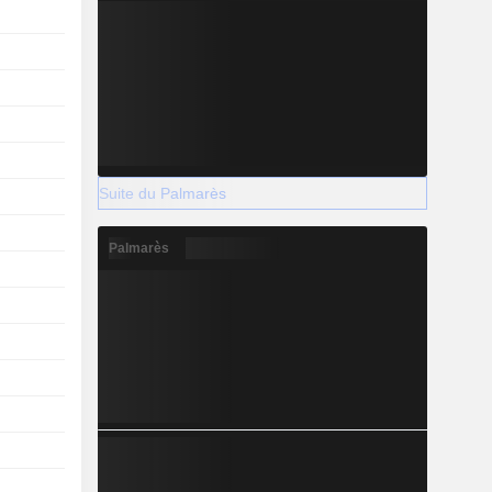
Suite du Palmarès
Palmarès