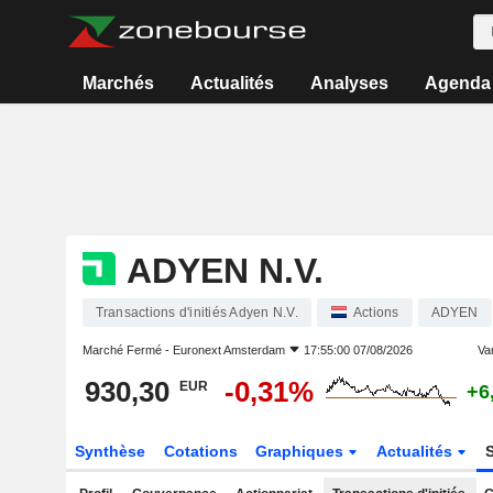
Marchés
Actualités
Analyses
Agenda
ADYEN N.V.
Transactions d'initiés Adyen N.V.
Actions
ADYEN
Marché Fermé -
Euronext Amsterdam
17:55:00 07/08/2026
Var
930,30
-0,31%
EUR
+6
Synthèse
Cotations
Graphiques
Actualités