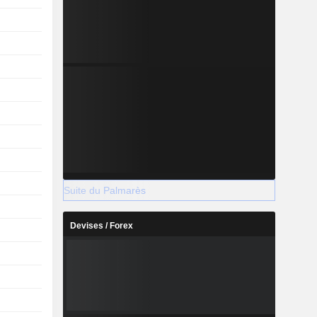
Suite du Palmarès
Devises / Forex