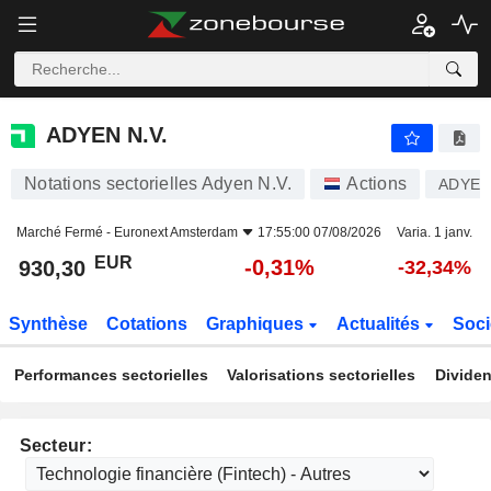
ADYEN N.V.
930,30
€
-0,31%
ADYEN N.V.
Notations sectorielles Adyen N.V.
Actions
ADYE
Marché Fermé -
Euronext Amsterdam
17:55:00 07/08/2026
Varia. 1 janv.
EUR
-0,31%
930,30
-32,34%
Synthèse
Cotations
Graphiques
Actualités
Soci
Performances sectorielles
Valorisations sectorielles
Dividen
Secteur: