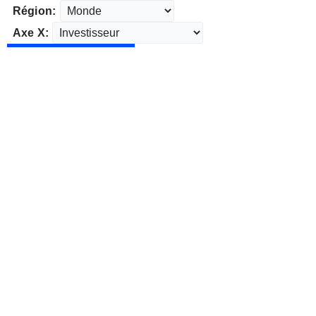
Région:
Axe X: