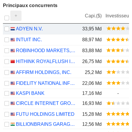
Principaux concurrents
Capi.($)
Investisseur
ADYEN N.V.
33,95 Md
INTUIT INC.
88,97 Md
ROBINHOOD MARKETS, INC.
83,88 Md
HITHINK ROYALFLUSH INFORMATION NETWORK CO., LTD.
26,75 Md
AFFIRM HOLDINGS, INC.
25,2 Md
FIDELITY NATIONAL INFORMATION SERVICES, INC.
22,06 Md
KASPI BANK
17,16 Md
-
CIRCLE INTERNET GROUP, INC.
16,93 Md
FUTU HOLDINGS LIMITED
15,28 Md
BILLIONBRAINS GARAGE VENTURES LIMITED
12,56 Md