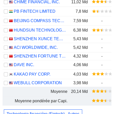
CHIME FINANCIAL, INC.
11,02 Md
PB FINTECH LIMITED
7,8 Md
BEIJING COMPASS TECHNOLOGY DEVELOPMENT CO., LTD.
7,59 Md
-
HUNDSUN TECHNOLOGIES INC.
6,38 Md
SHENZHEN XUNCE TECHNOLOGY CO., LTD.
5,43 Md
-
ACI WORLDWIDE, INC.
5,42 Md
-
SHENZHEN FORTUNE TREND TECHNOLOGY CO., LTD.
4,32 Md
-
DAVE INC.
4,06 Md
-
KAKAO PAY CORP.
4,03 Md
WEBULL CORPORATION
3,98 Md
-
Moyenne
20,14 Md
Moyenne pondérée par Capi.
Technologie financière (Fintech) - Autres