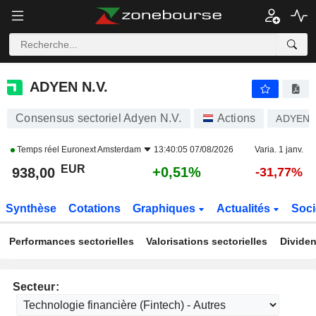
ADYEN N.V.
938,00
€
+0,51%
ADYEN N.V.
Consensus sectoriel Adyen N.V.
Actions
ADYEN
Temps réel
Euronext Amsterdam
13:40:05 07/08/2026
Varia. 1 janv.
EUR
+0,51%
938,00
-31,77%
Synthèse
Cotations
Graphiques
Actualités
Soci
Performances sectorielles
Valorisations sectorielles
Dividen
Secteur: