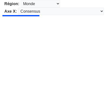
Région:
Axe X: