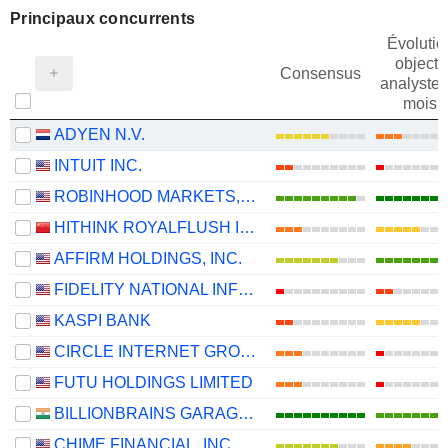
Principaux concurrents
Évolutio
objectif
Consensus
analystes
mois
ADYEN N.V.
INTUIT INC.
ROBINHOOD MARKETS, INC.
HITHINK ROYALFLUSH INFORMATION NETWORK CO., LTD.
AFFIRM HOLDINGS, INC.
FIDELITY NATIONAL INFORMATION SERVICES, INC.
KASPI BANK
CIRCLE INTERNET GROUP, INC.
FUTU HOLDINGS LIMITED
BILLIONBRAINS GARAGE VENTURES LIMITED
CHIME FINANCIAL, INC.