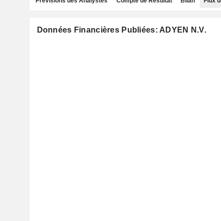
Prévisions des Analystes
Compte de Résultat
Bilan
Flux d
Données Financières Publiées: ADYEN N.V.