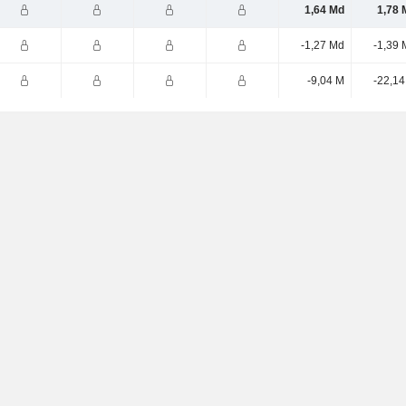
1,64 Md
1,78 
-1,27 Md
-1,39 
-9,04 M
-22,14