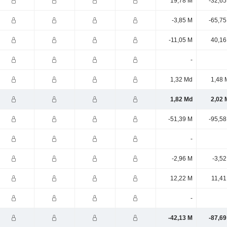
19,78 M
-32,65
-3,85 M
-65,75
-11,05 M
40,16
-
1,32 Md
1,48 
1,82 Md
2,02 
-51,39 M
-95,58
-
-2,96 M
-3,5
12,22 M
11,41
-
-42,13 M
-87,69