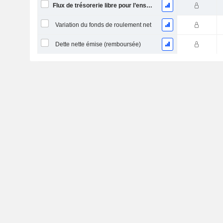
Flux de trésorerie libre pour l’ensemble des pourvoyeurs de fonds (créanciers et actionnaires) FCFF
Variation du fonds de roulement net
Dette nette émise (remboursée)