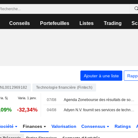
Conseils
Portefeuilles
Listes
Trading
Sc
Ajouter à une liste
Rapp
NL0012969182
Technologie financière (Fintech)
ia. 5j.
Varia. 1 janv.
07/08
Agenda Zonebourse des résultats de sociétés : semaine du 10 au 14 août 2026
,09%
-32,34%
04/08
Adyen N.V. fournit ses services de technologie de paiement à LillyDirect
Société
Finances
Valorisation
Consensus
Ratings