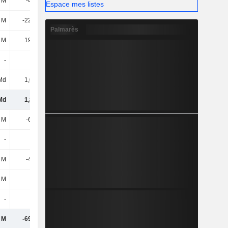
 M
-45,1 M
3,11 M
-84,98 M
Espace mes listes
 M
-22,88 M
4,65 M
22,89 M
Palmarès
 M
19,56 M
77,71 M
31,12 M
-
-
-
-
Md
1,06 Md
569 M
-213 M
Md
1,87 Md
1,7 Md
1,03 Md
 M
-65,6 M
-98,22 M
-124 M
-
-
-
-
2 M
-4,14 M
-3,03 M
-2,13 M
 M
-
-17,37 M
-3,75 M
-
-
-
-
 M
-69,74 M
-119 M
-130 M