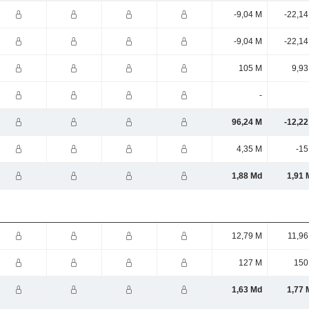
-9,04 M
-22,14
-9,04 M
-22,14
105 M
9,93
-
96,24 M
-12,22
4,35 M
-15
1,88 Md
1,91 
12,79 M
11,96
127 M
150
1,63 Md
1,77 