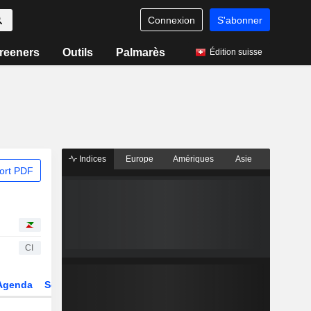
Connexion
S'abonner
reeners
Outils
Palmarès
Édition suisse
Indices
Europe
Amériques
Asie
ort PDF
CI
Agenda
Secteur
Dérivés
Fonds et ETFs