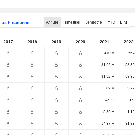
ios Financiers
Annuel
Trimestriel
Semestriel
YTD
LTM
2017
2018
2019
2020
2021
2022
470 M
564
31,92 M
58,39
31,92 M
58,39
3,09 M
5,22
460 k
153
5,89 M
1,15
-14,37 M
-31,83