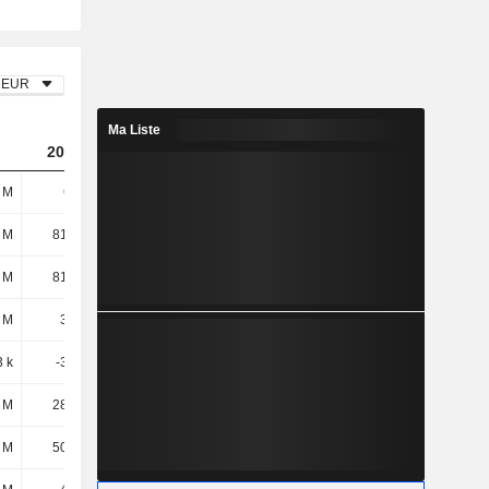
EUR
Ma Liste
2023
2024
2025
 M
698 M
925 M
1,06 Md
 M
81,93 M
101 M
133 M
 M
81,93 M
101 M
133 M
 M
3,52 M
3,29 M
3,13 M
 k
-3,21 M
-3,07 M
-1,35 M
 M
28,05 M
35,16 M
40,61 M
 M
50,02 M
-11,07 M
36,69 M