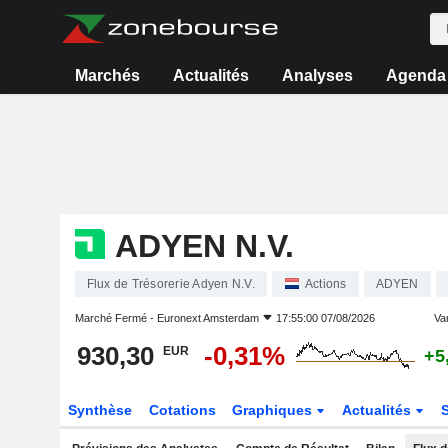
Marchés
Actualités
Analyses
Agenda
ADYEN N.V.
Flux de Trésorerie Adyen N.V.
Actions
ADYEN
Marché Fermé -
Euronext Amsterdam
17:55:00 07/08/2026
Var
930,30
-0,31%
EUR
+5
Synthèse
Cotations
Graphiques
Actualités