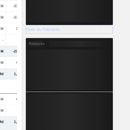
 M
-33,81 M
-41,41 M
-47,62 M
 M
-33,81 M
-41,41 M
-47,62 M
 M
13,2 M
112 M
19,74 M
Suite du Palmarès
-
-
-
-
Palmarès
 M
-20,61 M
70,6 M
-27,88 M
 M
4,95 M
1,3 M
-40,63 M
Md
1,78 Md
1,66 Md
832 M
 M
4,78 M
26,74 M
19,7 M
 M
155 M
321 M
264 M
Md
1,54 Md
1,2 Md
534 M