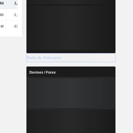
Md
1,54 Md
1,22 Md
547 M
Md
-1,06 Md
-615 M
208 M
 M
-33,81 M
-41,41 M
-47,62 M
Suite du Palmarès
Devises / Forex