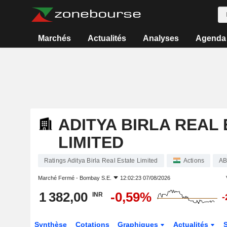
Marchés
Actualités
Analyses
Agenda
ADITYA BIRLA REAL
LIMITED
Ratings Aditya Birla Real Estate Limited
Actions
A
Marché Fermé -
Bombay S.E.
12:02:23 07/08/2026
1 382,00
-0,59%
INR
-
Synthèse
Cotations
Graphiques
Actualités