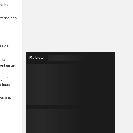
ur les
ctérise des
tés de
Ma Liste
à la
ient un an
gatif.
à leurs
vu à la