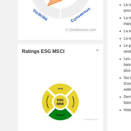
La c
proc
La r
marg
La s
La s
Le g
Ratings ESG MSCI
rend
Les 
bais
plus 
Sur 
D'un
esti
Dern
bais
Hist