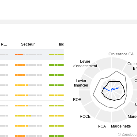
Aditya Birla Real Estate Limited
Secteur
Inde