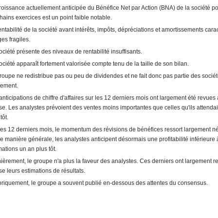
roissance actuellement anticipée du Bénéfice Net par Action (BNA) de la société po
hains exercices est un point faible notable.
entabilité de la société avant intérêts, impôts, dépréciations et amortissements cara
es fragiles.
ociété présente des niveaux de rentabilité insuffisants.
ociété apparaît fortement valorisée compte tenu de la taille de son bilan.
roupe ne redistribue pas ou peu de dividendes et ne fait donc pas partie des socié
ement.
anticipations de chiffre d'affaires sur les 12 derniers mois ont largement été revues 
se. Les analystes prévoient des ventes moins importantes que celles qu'ils attenda
tôt.
les 12 derniers mois, le momentum des révisions de bénéfices ressort largement né
e manière générale, les analystes anticipent désormais une profitabilité inférieure 
mations un an plus tôt.
ièrement, le groupe n'a plus la faveur des analystes. Ces derniers ont largement re
se leurs estimations de résultats.
oriquement, le groupe a souvent publié en-dessous des attentes du consensus.