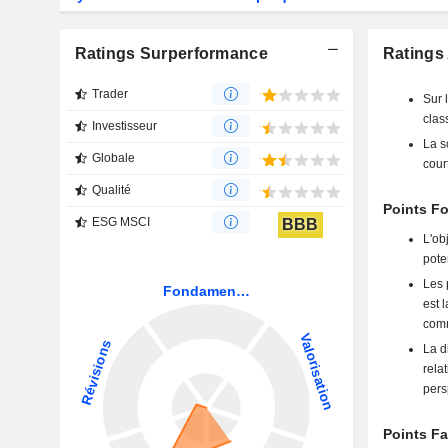
Ratings Surperformance
Ratings 
Trader
Sur 
clas
Investisseur
La s
Globale
cour
Qualité
Points Fo
ESG MSCI
BBB
L'ob
pote
Les 
est 
comm
La d
rela
pers
Points Fa