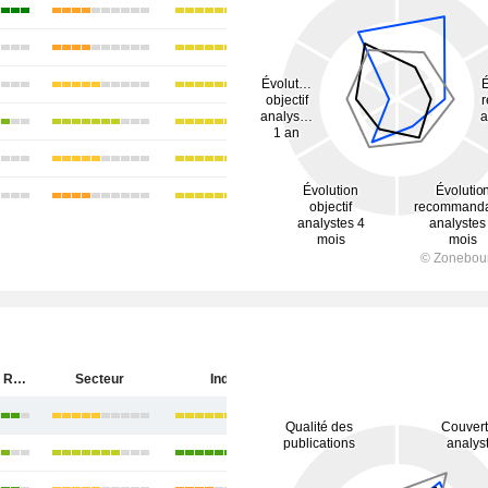
Aditya Birla Real Estate Limited
Secteur
Inde