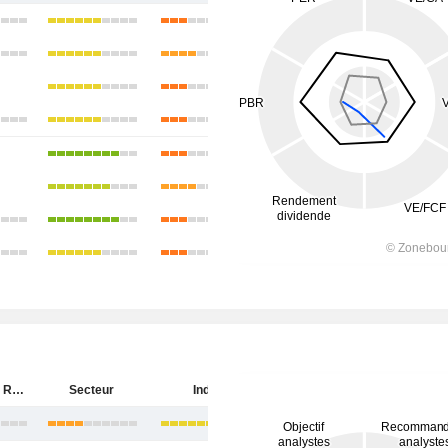
Aditya Birla Real Estate Limited
Secteur
Inde