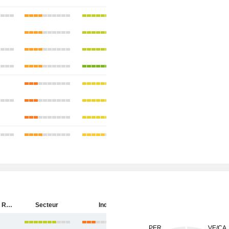
Aditya Birla Real Estate Limited
Secteur
Inde