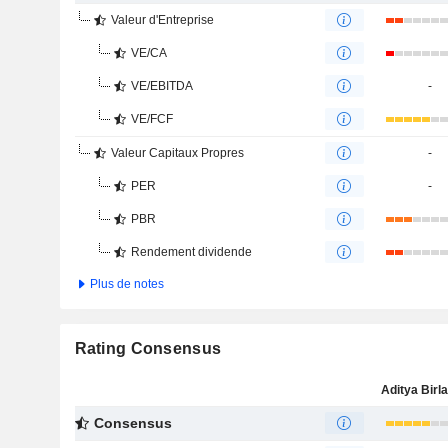
Valeur d'Entreprise
VE/CA
VE/EBITDA
-
VE/FCF
Valeur Capitaux Propres
-
PER
-
PBR
Rendement dividende
Plus de notes
Rating Consensus
Consensus