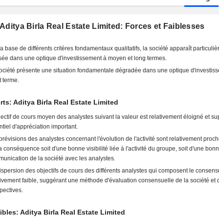
Aditya Birla Real Estate Limited: Forces et Faiblesses
la base de différents critères fondamentaux qualitatifs, la société apparaît particuli
sée dans une optique d'investissement à moyen et long termes.
ociété présente une situation fondamentale dégradée dans une optique d'investis
t terme.
rts: Aditya Birla Real Estate Limited
jectif de cours moyen des analystes suivant la valeur est relativement éloigné et s
ntiel d'appréciation important.
prévisions des analystes concernant l'évolution de l'activité sont relativement proc
la conséquence soit d'une bonne visibilité liée à l'activité du groupe, soit d'une bon
unication de la société avec les analystes.
ispersion des objectifs de cours des différents analystes qui composent le consens
tivement faible, suggérant une méthode d'évaluation consensuelle de la société et 
pectives.
ibles: Aditya Birla Real Estate Limited