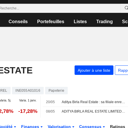
Conseils
Portefeuilles
Listes
Trading
Sc
 ESTATE
Ajouter à une liste
Rapp
BREL
INE055A01016
Papeterie
Varia. 5j.
Varia. 1 janv.
20/05
Aditya Birla Real Estate : sa filiale enregistre 10,07 milliards de roupies de réservations pour le projet Birla Taranya à Thane
2,78%
-17,28%
08/05
ADITYA BIRLA REAL ESTATE LIMITED : Nomura maintient sa recommandation à l'achat
Société
Finances
Valorisation
Consensus
Ratings