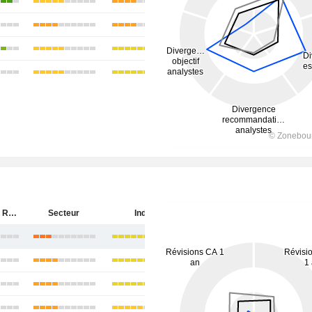
Aditya Birla Real Estate Limited
Secteur
Inde