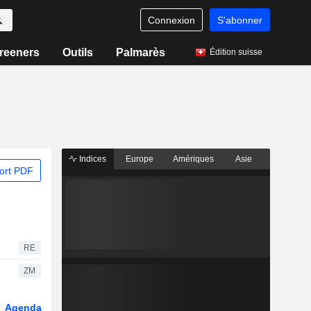
Connexion
S'abonner
reeners
Outils
Palmarès
Édition suisse
Indices
Europe
Amériques
Asie
ort PDF
RE
ZM
Agenda
Secteur
Dérivés
Fonds et ETFs