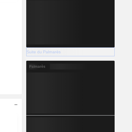
Suite du Palmarès
Palmarès