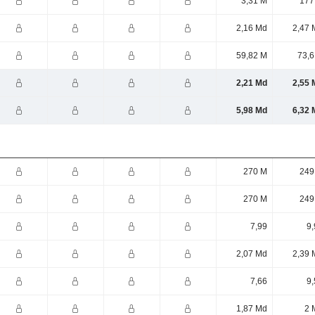
3,31 M
177
2,16 Md
2,47 
59,82 M
73,6
2,21 Md
2,55 
5,98 Md
6,32 
270 M
249
270 M
249
7,99
9,
2,07 Md
2,39 
7,66
9,
1,87 Md
2 