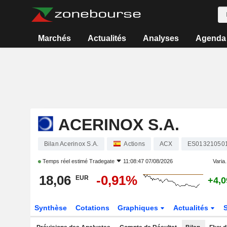
Marchés
Actualités
Analyses
Agenda
ACERINOX S.A.
Bilan Acerinox S.A.
Actions
ACX
ES01321050
Temps réel estimé
Tradegate
11:08:47 07/08/2026
Varia.
18,06
-0,91%
EUR
+4,
Synthèse
Cotations
Graphiques
Actualités