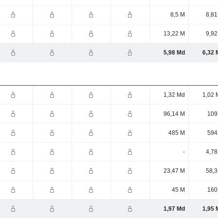
8,5 M
8,81
13,22 M
9,92
5,98 Md
6,32 
1,32 Md
1,02 
96,14 M
109
485 M
594
-
4,78
23,47 M
58,3
45 M
160
1,97 Md
1,95 