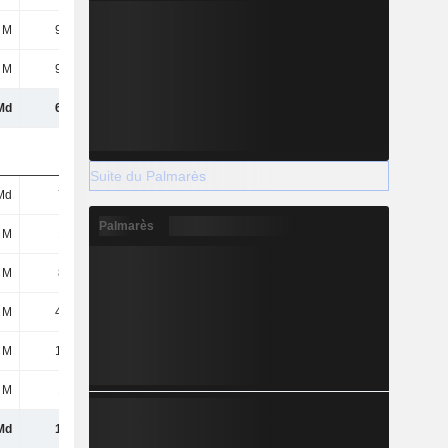
 M
9,24 M
9,77 M
10,43 M
 M
9,67 M
32,07 M
54,88 M
Md
6,1 Md
6,47 Md
5,62 Md
Suite du Palmarès
Md
795 M
672 M
622 M
Palmarès
 M
109 M
104 M
106 M
 M
844 M
919 M
837 M
 M
4,37 M
4,83 M
5,56 M
 M
12,6 M
46,53 M
21,01 M
 M
138 M
131 M
122 M
Md
1,9 Md
1,88 Md
1,71 Md