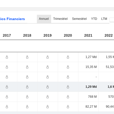
ios Financiers
Annuel
Trimestriel
Semestriel
YTD
LTM
2017
2018
2019
2020
2021
2022
1,27 Md
1,55 
15,35 M
51,53
-
1,29 Md
1,6 
768 M
570
82,27 M
90,44