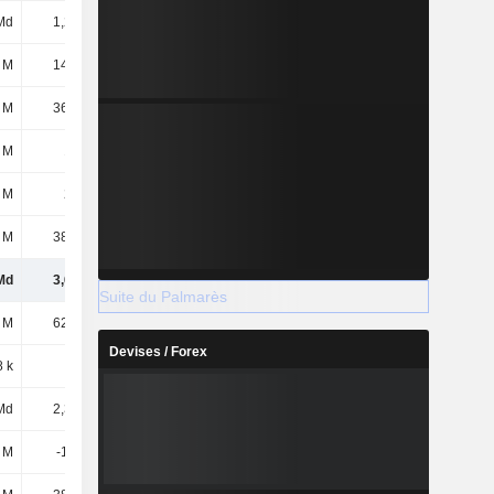
Md
1,29 Md
1,46 Md
1,32 Md
 M
14,46 M
13,05 M
16,53 M
 M
36,35 M
45,89 M
29,36 M
 M
147 M
197 M
182 M
 M
206 M
250 M
222 M
 M
38,47 M
46,19 M
36,48 M
Md
3,64 Md
3,89 Md
3,52 Md
Suite du Palmarès
 M
62,33 M
62,33 M
62,33 M
Devises / Forex
 k
268 k
268 k
268 k
Md
2,31 Md
2,37 Md
2,18 Md
 M
-1,06 M
-246 k
-97 k