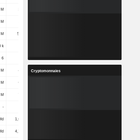
 M
332 M
1,05 Md
1,2 Md
 M
145 M
134 M
146 M
 M
54,7 M
47,75 M
33,66 M
 k
390 k
390 k
390 k
6
6
6
6
 M
439 M
471 M
403 M
Cryptomonnaies
 M
674 M
778 M
613 M
 M
748 M
812 M
663 M
-
-
-
-
Md
1,01 Md
970 M
948 M
Md
4,71 Md
4,78 Md
4,56 Md