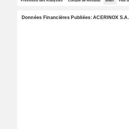
Prévisions des Analystes
Compte de Résultat
Bilan
Flux d
Données Financières Publiées: ACERINOX S.A.