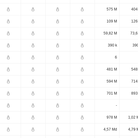
575 M
404
109 M
126
59,82 M
73,6
390 k
390
6
481 M
548
594 M
714
701 M
893
-
978 M
1,02 
4,57 Md
4,79 