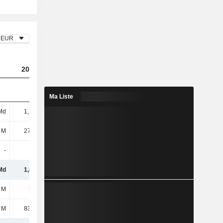
EUR
2023
2024
2025
Ma Liste
Md
1,79 Md
1,26 Md
970 M
 M
27,68 M
91,29 M
2,5 M
-
-
-
4,14 M
Md
1,82 Md
1,35 Md
977 M
 M
556 M
546 M
472 M
 M
83,88 M
90,51 M
103 M