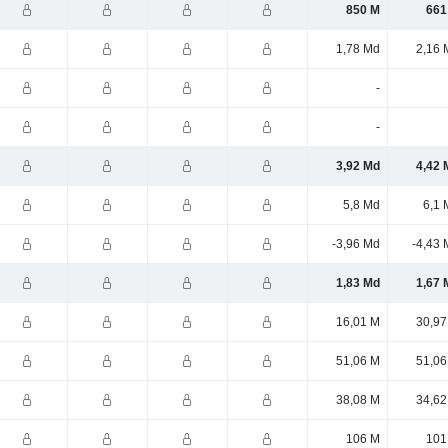
850 M
661
1,78 Md
2,16 
-
-
3,92 Md
4,42 
5,8 Md
6,1 
-3,96 Md
-4,43 
1,83 Md
1,67 
16,01 M
30,97
51,06 M
51,06
38,08 M
34,62
106 M
101