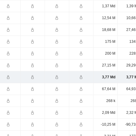
1,37 Md
1,39 
12,54 M
10,66
18,68 M
27,46
175 M
134
200 M
228
27,15 M
29,29
3,77 Md
3,77 
67,64 M
64,93
268 k
268
2,09 Md
2,32 
-10,25 M
-90,73