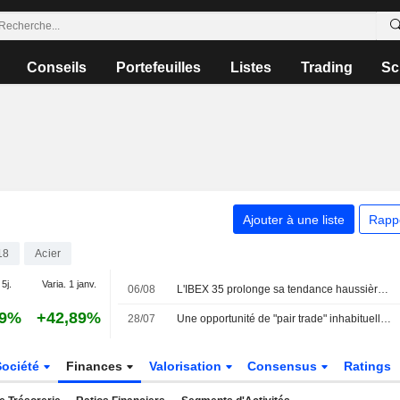
Conseils
Portefeuilles
Listes
Trading
Sc
Ajouter à une liste
Rapp
18
Acier
 5j.
Varia. 1 janv.
06/08
L'IBEX 35 prolonge sa tendance haussière dans l'espoir d'un accord entre les États-Unis et l'Iran
09%
+42,89%
28/07
Une opportunité de "pair trade" inhabituelle mais intrigante
Société
Finances
Valorisation
Consensus
Ratings