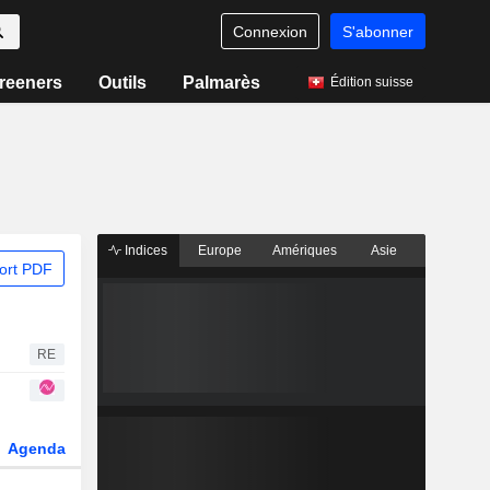
Connexion
S'abonner
reeners
Outils
Palmarès
Édition suisse
Indices
Europe
Amériques
Asie
ort PDF
RE
Agenda
Secteur
Dérivés
Fonds et ETFs