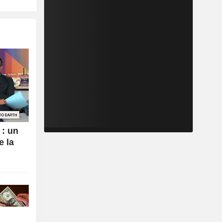
 : un
e la