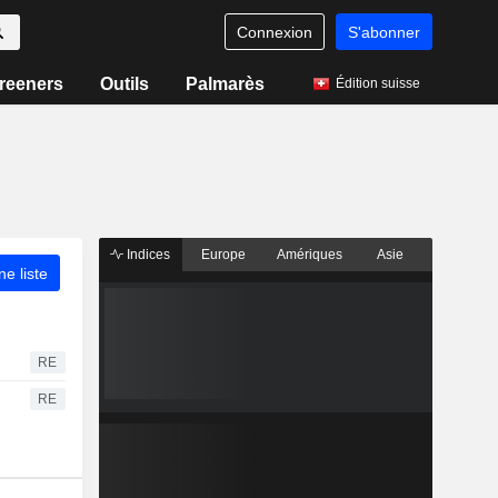
Connexion
S'abonner
reeners
Outils
Palmarès
Édition suisse
Indices
Europe
Amériques
Asie
ne liste
RE
RE