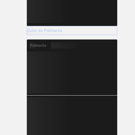
Suite du Palmarès
Palmarès