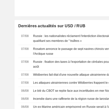
Dernières actualités sur USD / RUB
07/08
Russie : les nationalistes réclament l'interdiction électoral
qualifiant ses membres de " traîtres »
07/08
Rosatom annonce le passage de sept navires chinois vers 
l'Arctique russe
07/08
Russie : fixation des taxes à l'exportation de céréales po
août
07/08
Wildberries fait état d'une nouvelle attaque ukrainienne d
07/08
Les attaques ukrainiennes contre Wildberries frappent le
06/08
Le blé du CBOT se replie face aux incertitudes en mer No
06/08
Incendie dans une raffinerie de la région russe de Iarosla
06/08
Un ex-Marine américain emprisonné en Russie serait à l'ar