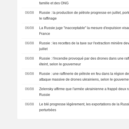
famille et des ONG
06/08
Russie : la production de pétrole progresse en juillet, port
le raffinage
06/08
La Russie juge "inacceptable" la mesure d'expulsion vis
France
06/08
Russie : les recettes de la taxe sur l'extraction minière d
juillet
06/08
Russie : l'incendie provoqué par des drones dans une raff
éteint, selon le gouverneur
06/08
Russie : une raffinerie de pétrole en feu dans la région d
attaque massive de drones ukrainiens, selon le gouverne
06/08
Zelensky affirme que l'armée ukrainienne a frappé deux ra
Russie
06/08
Le blé progresse légèrement, les exportations de la Russi
perturbées