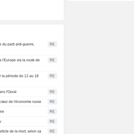
e du parti anti-guerre,
RE
l'Europe via la route de
RE
ur la période du 12 au 18
RE
ans l'Oural
RE
 cœur de l'économie russe
RE
ire
RE
v
RE
ticle de la mort, selon sa
RE