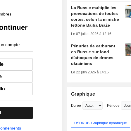
La Russie multiplie les
provocations de toutes
membres
sortes, selon la ministre
lettone Baiba Braže
ontinuer
Le 07 juillet 2026 à 12:16
 un compte
Pénuries de carburant
en Russie sur fond
d'attaques de drones
ukrainiens
le
Le 22 juin 2026 à 14:16
e
dIn
Graphique
Durée
Période
l
USDRUB: Graphique dynamique
abonnements