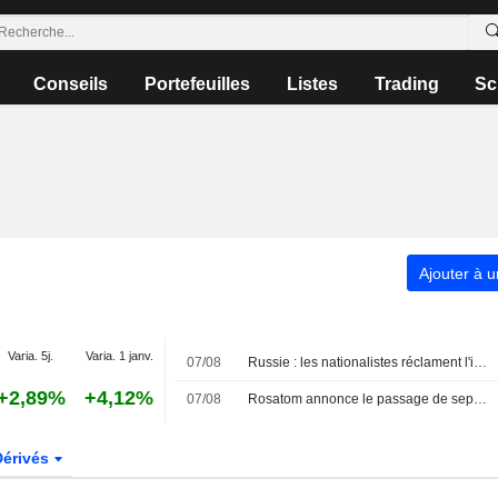
Conseils
Portefeuilles
Listes
Trading
Sc
Ajouter à u
Varia. 5j.
Varia. 1 janv.
07/08
Russie : les nationalistes réclament l'interdiction électorale du parti anti-guerre, qualifiant ses membres de " traîtres »
+2,89%
+4,12%
07/08
Rosatom annonce le passage de sept navires chinois vers l'Europe via la route de l'Arctique russe
Dérivés