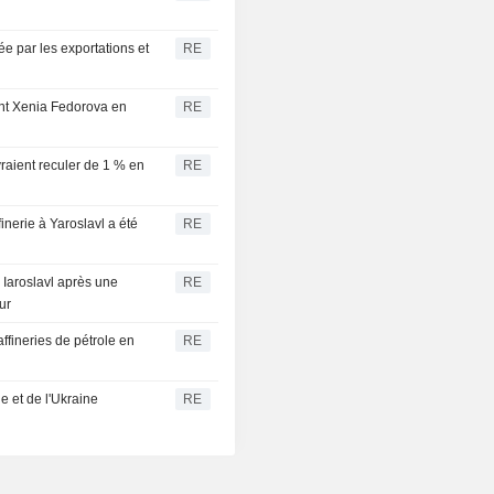
ée par les exportations et
RE
ant Xenia Fedorova en
RE
evraient reculer de 1 % en
RE
inerie à Yaroslavl a été
RE
e Iaroslavl après une
RE
ur
ffineries de pétrole en
RE
e et de l'Ukraine
RE