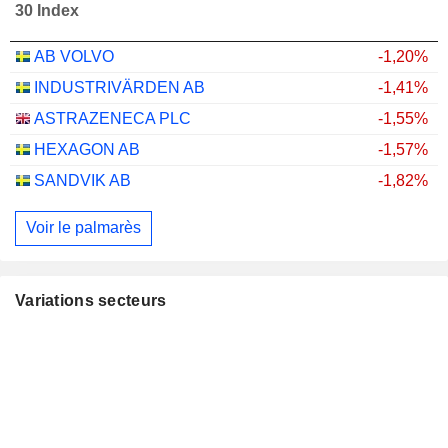
30 Index
AB VOLVO
-1,20%
INDUSTRIVÄRDEN AB
-1,41%
ASTRAZENECA PLC
-1,55%
HEXAGON AB
-1,57%
SANDVIK AB
-1,82%
Voir le palmarès
Variations secteurs