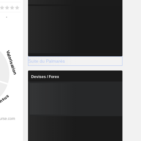
-
Suite du Palmarès
Devises / Forex