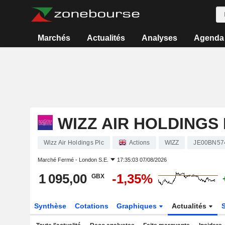
Marchés
Actualités
Analyses
Agenda
WIZZ AIR HOLDINGS
Wizz Air Holdings Plc
Actions
WIZZ
JE00BN57
Marché Fermé -
London S.E.
17:35:03 07/08/2026
1 095,00
-1,35%
GBX
Synthèse
Cotations
Graphiques
Actualités