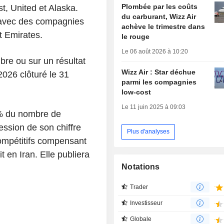
Plombée par les coûts
t, United et Alaska.
du carburant, Wizz Air
 avec des compagnies
achève le trimestre dans
t Emirates.
le rouge
Le 06 août 2026 à 10:20
ibre ou sur un résultat
Wizz Air : Star déchue
2026 clôturé le 31
parmi les compagnies
low-cost
Le 11 juin 2025 à 09:03
6% du nombre de
ession de son chiffre
Plus d'analyses
 compétitifs compensant
t en Iran. Elle publiera
Notations
Trader
Investisseur
Globale