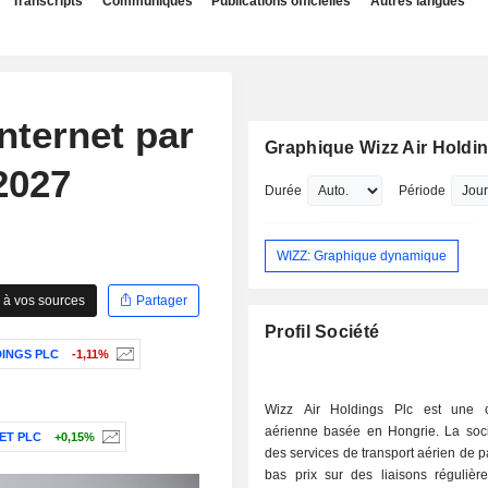
Transcripts
Communiqués
Publications officielles
Autres langues
nternet par
Graphique Wizz Air Holdin
 2027
Durée
Période
WIZZ: Graphique dynamique
 à vos sources
Partager
Profil Société
INGS PLC
-1,11%
Wizz Air Holdings Plc est une 
aérienne basée en Hongrie. La socié
ET PLC
+0,15%
des services de transport aérien de 
bas prix sur des liaisons régulière