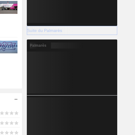
Suite du Palmarès
Palmarès