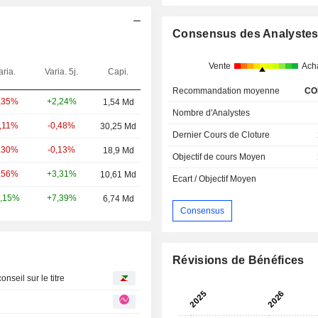
Consensus des Analyste
Vente
Ach
aria.
Varia. 5j.
Capi.
Recommandation moyenne
CO
+2,24%
,35%
1,54 Md
Nombre d'Analystes
-0,48%
1,11%
30,25 Md
Dernier Cours de Cloture
-0,13%
,30%
18,9 Md
Objectif de cours Moyen
+3,31%
,56%
10,61 Md
Ecart / Objectif Moyen
+7,39%
,15%
6,74 Md
Consensus
Révisions de Bénéfices
nseil sur le titre