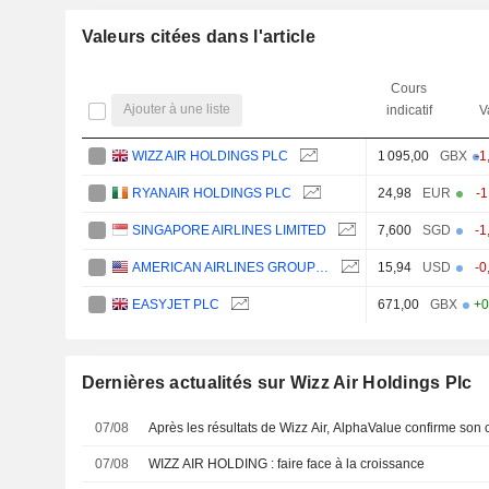
Valeurs citées dans l'article
Cours
Ajouter à une liste
indicatif
V
WIZZ AIR HOLDINGS PLC
1 095,00
GBX
-1
RYANAIR HOLDINGS PLC
24,98
EUR
-
SINGAPORE AIRLINES LIMITED
7,600
SGD
-1
AMERICAN AIRLINES GROUP INC.
15,94
USD
-0
EASYJET PLC
671,00
GBX
+0
Dernières actualités sur Wizz Air Holdings Plc
07/08
Après les résultats de Wizz Air, AlphaValue confirme son co
07/08
WIZZ AIR HOLDING : faire face à la croissance