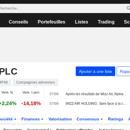
Conseils
Portefeuilles
Listes
Trading
Sc
 PLC
Ajouter à une liste
Rapp
4F90
Compagnies aériennes
Varia. 5j.
Varia. 1 janv.
07/08
Après les résultats de Wizz Air, AlphaValue confirme son conseil sur le titre
+2,24%
-14,18%
07/08
WIZZ AIR HOLDING : faire face à la croissance
Société
Finances
Valorisation
Consensus
Ratings