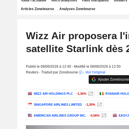
Toute l'actualité
Reco analystes
Faits marquants
Insiders
Articles Zonebourse
Analyses Zonebourse
Wizz Air proposera l'i
satellite Starlink dès
Publié le 08/06/2026 à 12:40 - Modifié le 08/06/2026 à 12:50
Reuters - Traduit par Zonebourse
-
Voir l'original
Ajouter Zonebourse
WIZZ AIR HOLDINGS PLC
-1,35%
RYANAIR HOLD
SINGAPORE AIRLINES LIMITED
-1,30%
AMERICAN AIRLINES GROUP INC.
-0,56%
EASYJ