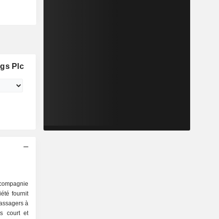
gs Plc
compagnie
té fournit
passagers à
s court et