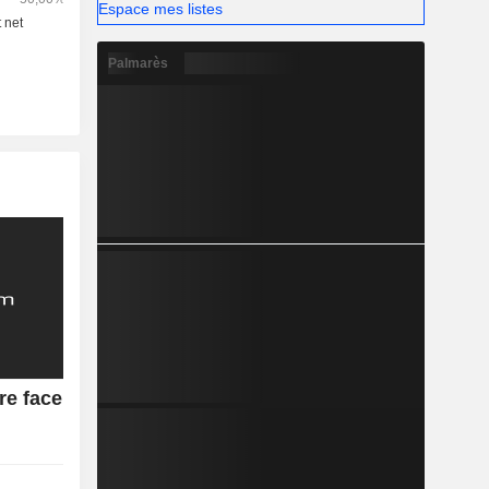
Espace mes listes
Palmarès
re face