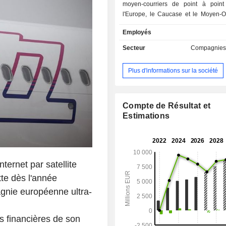
moyen-courriers de point à point
l'Europe, le Caucase et le Moyen-Or
que l'Afrique du Nord et l'Asie du 
Employés
reliant 155 destinations dans 45 pay
Holdings Plc exploite une flotte de 
Secteur
Compagnies
appareils ultramodernes de la fami
A320. Les moteurs de nouvelle gén
Plus d'informations sur la société
l'Airbus A321neo offrent des 
environnementaux en réduisant l
écologique par passager. Wizz Air H
travaille avec ses filiales : Wizz Air 
Compte de Résultat et
Wizz Air UK Ltd, Wizz Air Abu Dhabi 
Estimations
Air Malta Ltd.
nternet par satellite
tte dès l'année
gnie européenne ultra-
s financières de son