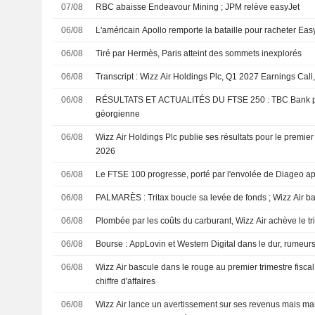
07/08
RBC abaisse Endeavour Mining ; JPM relève easyJet
06/08
L'américain Apollo remporte la bataille pour racheter Eas
06/08
Tiré par Hermès, Paris atteint des sommets inexplorés
06/08
Transcript : Wizz Air Holdings Plc, Q1 2027 Earnings Call
06/08
RÉSULTATS ET ACTUALITÉS DU FTSE 250 : TBC Bank prof
géorgienne
06/08
Wizz Air Holdings Plc publie ses résultats pour le premier 
2026
06/08
Le FTSE 100 progresse, porté par l'envolée de Diageo apr
06/08
PALMARÈS : Tritax boucle sa levée de fonds ; Wizz Air b
06/08
Plombée par les coûts du carburant, Wizz Air achève le t
06/08
Bourse : AppLovin et Western Digital dans le dur, rumeur
06/08
Wizz Air bascule dans le rouge au premier trimestre fisc
chiffre d'affaires
06/08
Wizz Air lance un avertissement sur ses revenus mais mai