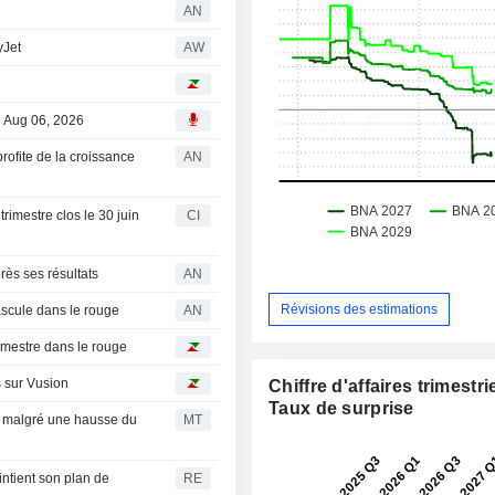
AN
yJet
AW
, Aug 06, 2026
ite de la croissance
AN
trimestre clos le 30 juin
CI
ès ses résultats
AN
Révisions des estimations
ascule dans le rouge
AN
rimestre dans le rouge
s sur Vusion
Chiffre d'affaires trimestrie
Taux de surprise
al malgré une hausse du
MT
ntient son plan de
RE