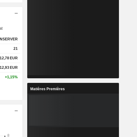
s
at
NSERVER
21
12,78
EUR
12,93
EUR
+1,15%
Matières Premières