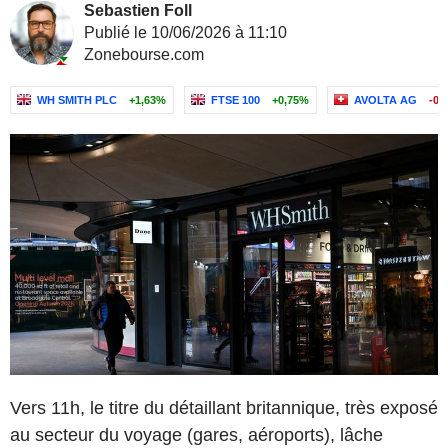
Sebastien Foll
Publié le 10/06/2026 à 11:10
Zonebourse.com
WH SMITH PLC
+1,63%
FTSE 100
+0,75%
AVOLTA AG
-0,
Vers 11h, le titre du détaillant britannique, très exposé
au secteur du voyage (gares, aéroports), lâche