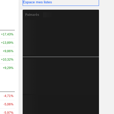
Espace mes listes
Palmarès
+17,43%
+13,89%
+9,86%
+10,32%
+9,29%
-4,71%
-5,06%
-5,97%