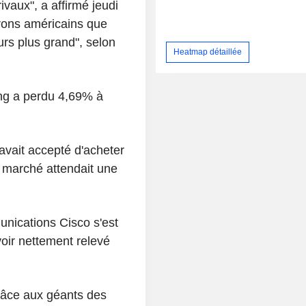
vaux", a affirmé jeudi
trons américains que
ours plus grand", selon
Heatmap détaillée
ing a perdu 4,69% à
vait accepté d'acheter
e marché attendait une
nications Cisco s'est
oir nettement relevé
râce aux géants des