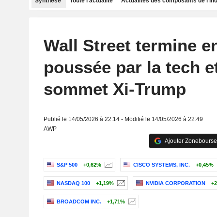
Synthèse
Toute l'actualité
Actualités des composants de l'in
Wall Street termine e
poussée par la tech et
sommet Xi-Trump
Publié le 14/05/2026 à 22:14 - Modifié le 14/05/2026 à 22:49
AWP
Ajouter Zonebourse
S&P 500
+0,62%
CISCO SYSTEMS, INC.
+0,45%
NASDAQ 100
+1,19%
NVIDIA CORPORATION
+2
BROADCOM INC.
+1,71%