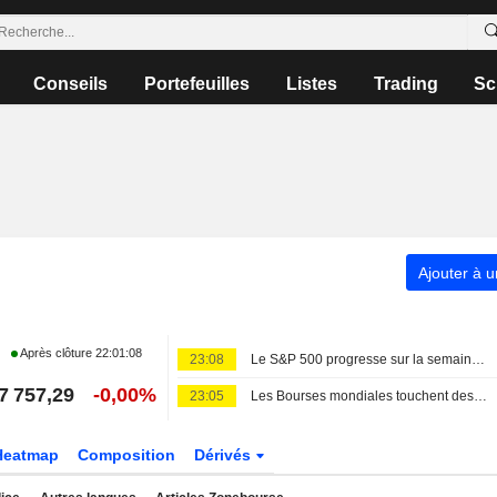
Conseils
Portefeuilles
Listes
Trading
Sc
Ajouter à u
Après clôture
22:01:08
23:08
Le S&P 500 progresse sur la semaine, porté par l'envolée des géants de la technologie
7 757,29
-0,00%
23:05
Les Bourses mondiales touchent des sommets après l'emploi américain
Heatmap
Composition
Dérivés