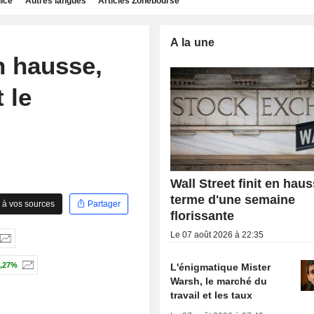
dice
Autres langues
Articles Zonebourse
A la une
n hausse,
 le
Wall Street finit en hau
terme d'une semaine
 à vos sources
Partager
florissante
Le 07 août 2026 à 22:35
,27%
L'énigmatique Mister
Warsh, le marché du
travail et les taux