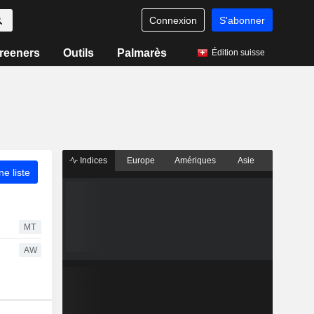
Connexion
S'abonner
reeners
Outils
Palmarès
Édition suisse
Indices
Europe
Amériques
Asie
ne liste
MT
AW