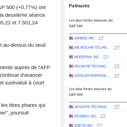
Palmarès
S&P 500 (+0,77%) ont
 la deuxième séance
Les plus fortes hausses du
635,22 et 7.501,24
S&P 500
AIRBNB, INC.
t au-dessus du seuil
MICROCHIP TECHNOLOGY INCORPORATED
MODERNA, INC.
PALANTIR TECHNOLOGIES INC.
mmente auprès de l'AFP
 continue d'avancer
AXON ENTERPRISE, INC.
est surévalué à court
Les plus fortes baisses du
S&P 500
les titres phares qui
SEAGATE TECHNOLOGY HOLDINGS PLC
er", poursuit
RESMED, INC.
ZOETIS INC.