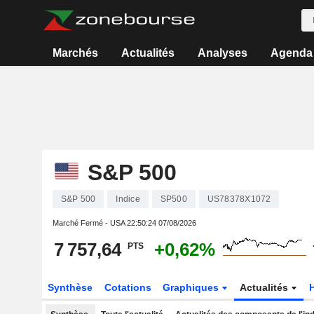
Marchés
Actualités
Analyses
Agenda
S&P 500
S&P 500
Indice
SP500
US78378X1072
Marché Fermé - USA
22:50:24 07/08/2026
7 757,64
+0,62%
PTS
Synthèse
Cotations
Graphiques
Actualités