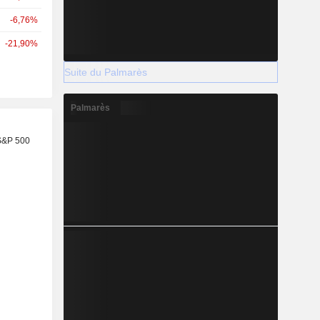
-6,76%
-21,90%
Suite du Palmarès
Palmarès
S&P 500