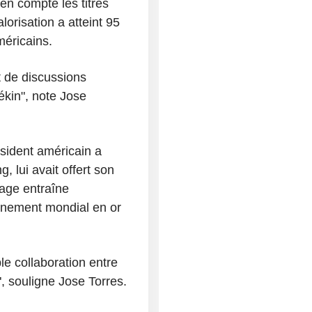
 en compte les titres
lorisation a atteint 95
méricains.
t de discussions
ékin", note Jose
ésident américain a
 lui avait offert son
cage entraîne
onnement mondial en or
e collaboration entre
 souligne Jose Torres.