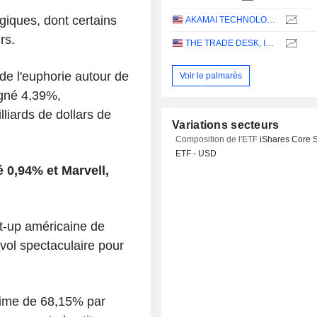
giques, dont certains
AKAMAI TECHNOLOGIES, INC.
rs.
THE TRADE DESK, INC.
de l'euphorie autour de
Voir le palmarès
gagné 4,39%,
lliards de dollars de
Variations secteurs
Composition de l'ETF
iShares Core 
ETF - USD
 0,94% et Marvell,
rt-up américaine de
ol spectaculaire pour
 prime de 68,15% par