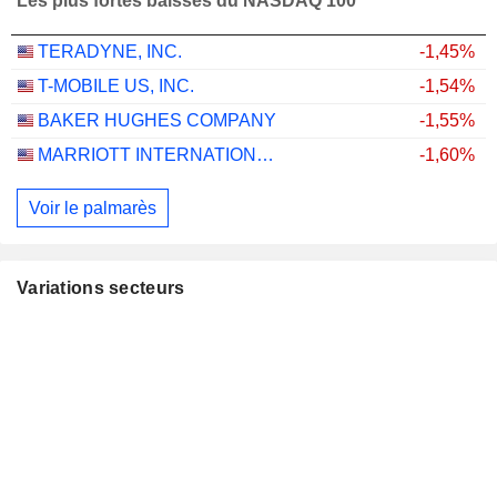
Les plus fortes baisses du NASDAQ 100
TERADYNE, INC.
-1,45%
T-MOBILE US, INC.
-1,54%
BAKER HUGHES COMPANY
-1,55%
MARRIOTT INTERNATIONAL, INC.
-1,60%
Voir le palmarès
Variations secteurs