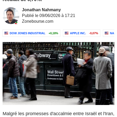
Jonathan Nahmany
Publié le 09/06/2026 à 17:21
Zonebourse.com
DOW JONES INDUSTRIAL
+0,18%
APPLE INC.
-0,07%
NASD
Malgré les promesses d'accalmie entre Israël et l'Iran,