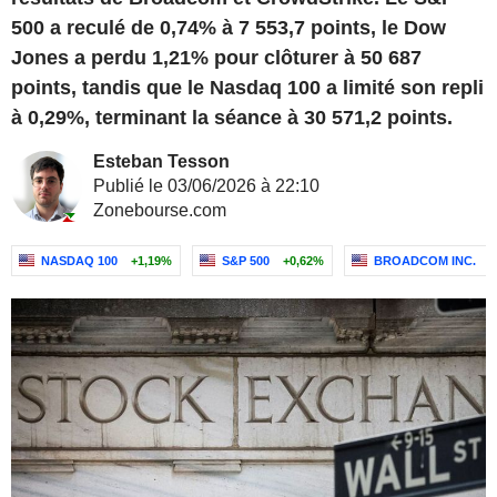
500 a reculé de 0,74% à 7 553,7 points, le Dow
Jones a perdu 1,21% pour clôturer à 50 687
points, tandis que le Nasdaq 100 a limité son repli
à 0,29%, terminant la séance à 30 571,2 points.
Esteban Tesson
Publié le 03/06/2026 à 22:10
Zonebourse.com
NASDAQ 100
+1,19%
S&P 500
+0,62%
BROADCOM INC.
+