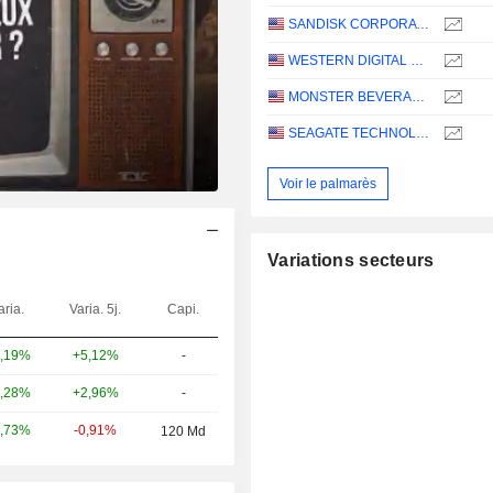
SANDISK CORPORATION
WESTERN DIGITAL CORPORATION
MONSTER BEVERAGE CORPORATION
SEAGATE TECHNOLOGY HOLDINGS PLC
Voir le palmarès
Variations secteurs
aria.
Varia. 5j.
Capi.
+5,12%
-
,19%
+2,96%
-
,28%
-0,91%
,73%
120 Md