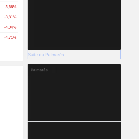
-3,68%
-3,81%
-4,04%
-4,71%
Suite du Palmarès
Palmarès