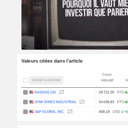
Valeurs citées dans l'article
Cours
Ajouter à une liste
indicatif
V
NASDAQ 100
29 722,30
PTS
+1
DOW JONES INDUSTRIAL
54 036,93
PTS
+0
S&P GLOBAL, INC.
408,19
USD
+0