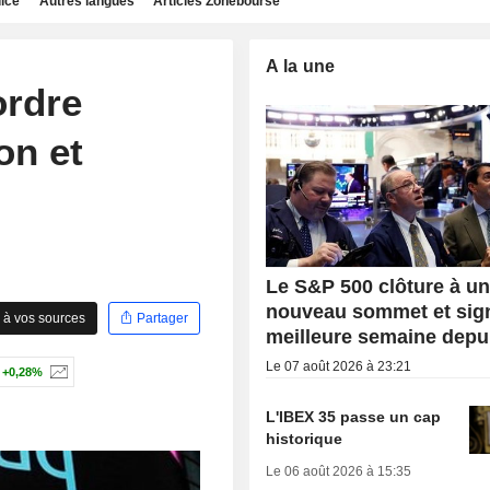
dice
Autres langues
Articles Zonebourse
A la une
ordre
on et
Le S&P 500 clôture à u
nouveau sommet et sig
 à vos sources
Partager
meilleure semaine depui
Le 07 août 2026 à 23:21
+0,28%
L'IBEX 35 passe un cap
historique
Le 06 août 2026 à 15:35