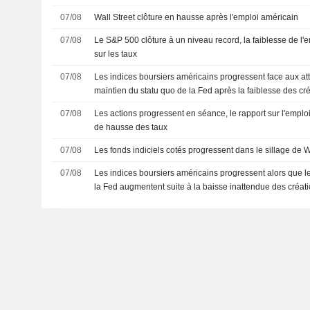
07/08
Wall Street clôture en hausse après l'emploi américain
07/08
Le S&P 500 clôture à un niveau record, la faiblesse de l'e
sur les taux
07/08
Les indices boursiers américains progressent face aux at
maintien du statu quo de la Fed après la faiblesse des cr
07/08
Les actions progressent en séance, le rapport sur l'emplo
de hausse des taux
07/08
Les fonds indiciels cotés progressent dans le sillage de W
07/08
Les indices boursiers américains progressent alors que l
la Fed augmentent suite à la baisse inattendue des créat
agricoles