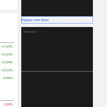
Espace mes listes
Palmarès
+17,43%
+15,83%
+13,89%
+10,32%
+9,46%
-1,60%