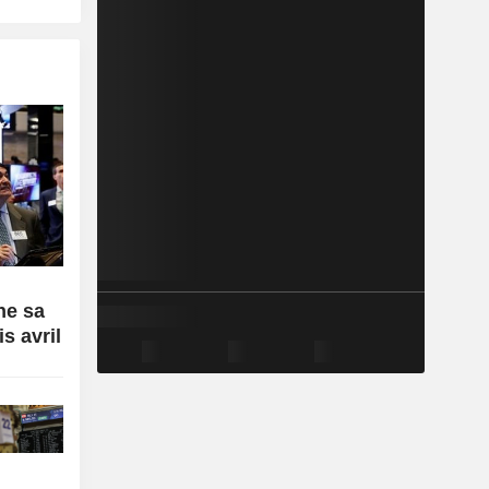
n
ne sa
s avril