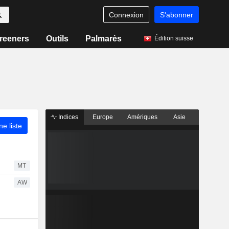
Connexion
S'abonner
reeners
Outils
Palmarès
Édition suisse
Indices
Europe
Amériques
Asie
ne liste
MT
AW