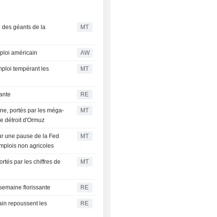
 des géants de la
MT
ploi américain
AW
emploi tempérant les
MT
sante
RE
ne, portés par les méga-
MT
le détroit d'Ormuz
sur une pause de la Fed
MT
emplois non agricoles
tés par les chiffres de
MT
 semaine florissante
RE
cain repoussent les
RE