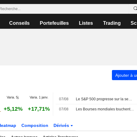
Conseils
Portefeuilles
Listes
Trading
Sc
Ajouter à u
Varia. 5j.
Varia. 1 janv.
07/08
Le S&P 500 progresse sur la semaine, porté par l'envolée des géants de la technologie
+5,12%
+17,71%
07/08
Les Bourses mondiales touchent des sommets après l'emploi américain
Heatmap
Composition
Dérivés