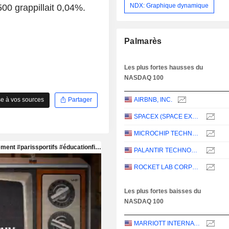
NDX: Graphique dynamique
00 grappillait 0,04%.
Palmarès
Les plus fortes hausses du
NASDAQ 100
AIRBNB, INC.
e à vos sources
Partager
SPACEX (SPACE EXPLORATION TECHNOLOGIES)
MICROCHIP TECHNOLOGY INCORPORATED
PALANTIR TECHNOLOGIES INC.
ROCKET LAB CORPORATION
Les plus fortes baisses du
NASDAQ 100
MARRIOTT INTERNATIONAL, INC.