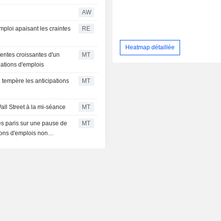
AW
mploi apaisant les craintes
RE
Heatmap détaillée
tentes croissantes d'un
MT
éations d'emplois
i tempère les anticipations
MT
all Street à la mi-séance
MT
es paris sur une pause de
MT
ions d'emplois non