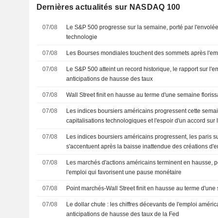
Dernières actualités sur NASDAQ 100
07/08
Le S&P 500 progresse sur la semaine, porté par l'envolée
technologie
07/08
Les Bourses mondiales touchent des sommets après l'em
07/08
Le S&P 500 atteint un record historique, le rapport sur l'
anticipations de hausse des taux
07/08
Wall Street finit en hausse au terme d'une semaine floris
07/08
Les indices boursiers américains progressent cette semai
capitalisations technologiques et l'espoir d'un accord sur 
07/08
Les indices boursiers américains progressent, les paris 
s'accentuent après la baisse inattendue des créations d'
07/08
Les marchés d'actions américains terminent en hausse, por
l'emploi qui favorisent une pause monétaire
07/08
Point marchés-Wall Street finit en hausse au terme d'une
07/08
Le dollar chute : les chiffres décevants de l'emploi améri
anticipations de hausse des taux de la Fed