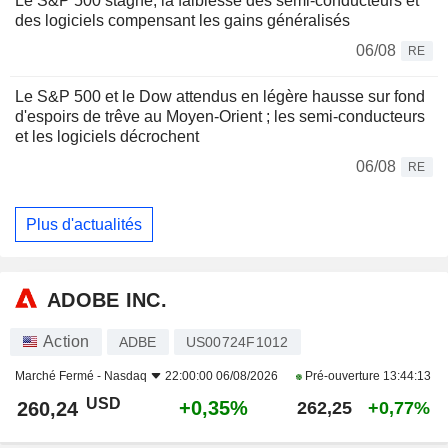
Le S&P 500 stagne, la faiblesse des semi-conducteurs et
des logiciels compensant les gains généralisés
06/08
RE
Le S&P 500 et le Dow attendus en légère hausse sur fond
d'espoirs de trêve au Moyen-Orient ; les semi-conducteurs
et les logiciels décrochent
06/08
RE
Plus d'actualités
ADOBE INC.
Action
ADBE
US00724F1012
Marché Fermé -
Nasdaq
22:00:00 06/08/2026
Pré-ouverture
13:44:13
USD
+0,35%
260,24
262,25
+0,77%