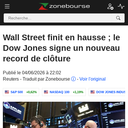
Wall Street finit en hausse ; le
Dow Jones signe un nouveau
record de clôture
Publié le 04/06/2026 à 22:02
Reuters - Traduit par Zonebourse
-
Voir l'original
S&P 500
+0,62%
NASDAQ 100
+1,19%
DOW JONES INDUST