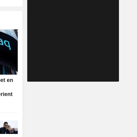
et en
rient