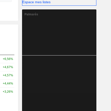
Espace mes listes
Palmarès
+6,56%
+4,67%
+4,57%
+4,44%
+3,26%