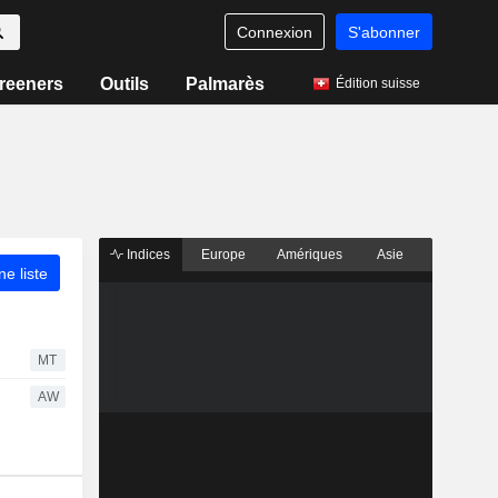
Connexion
S'abonner
reeners
Outils
Palmarès
Édition suisse
Indices
Europe
Amériques
Asie
ne liste
MT
AW