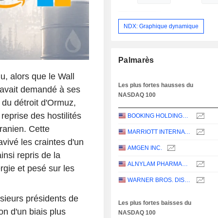
NDX: Graphique dynamique
Palmarès
u, alors que le Wall
Les plus fortes hausses du
 avait demandé à ses
NASDAQ 100
 du détroit d'Ormuz,
reprise des hostilités
BOOKING HOLDINGS INC.
iranien. Cette
MARRIOTT INTERNATIONAL, INC.
avivé les craintes d'un
AMGEN INC.
nsi repris de la
ALNYLAM PHARMACEUTICALS, INC.
rgie et pesé sur les
WARNER BROS. DISCOVERY, INC.
sieurs présidents de
Les plus fortes baisses du
on d'un biais plus
NASDAQ 100