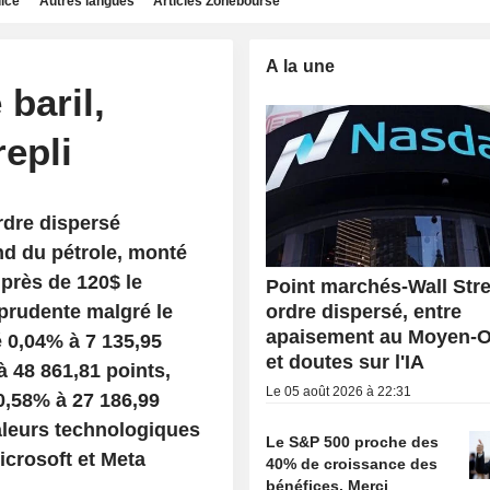
dice
Autres langues
Articles Zonebourse
A la une
 baril,
repli
rdre dispersé
nd du pétrole, monté
 près de 120$ le
Point marchés-Wall Stre
 prudente malgré le
ordre dispersé, entre
apaisement au Moyen-O
 0,04% à 7 135,95
et doutes sur l'IA
à 48 861,81 points,
Le 05 août 2026 à 22:31
0,58% à 27 186,99
aleurs technologiques
Le S&P 500 proche des
icrosoft et Meta
40% de croissance des
bénéfices. Merci