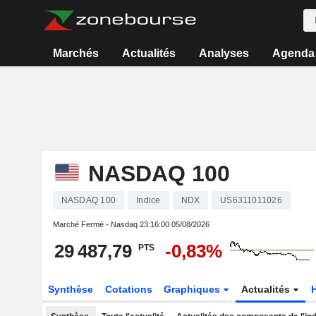
Marchés
Actualités
Analyses
Agenda
NASDAQ 100
NASDAQ 100
Indice
NDX
US6311011026
Marché Fermé - Nasdaq
23:16:00 05/08/2026
29 487,79
-0,83%
PTS
Synthèse
Cotations
Graphiques
Actualités