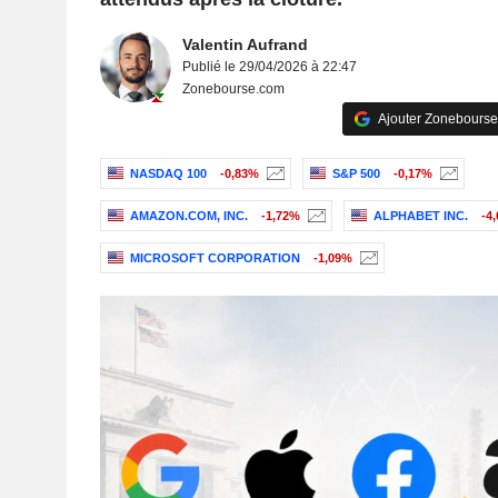
Valentin Aufrand
Publié le 29/04/2026 à 22:47
Zonebourse.com
Ajouter Zonebourse
NASDAQ 100
-0,83%
S&P 500
-0,17%
AMAZON.COM, INC.
-1,72%
ALPHABET INC.
-4
MICROSOFT CORPORATION
-1,09%