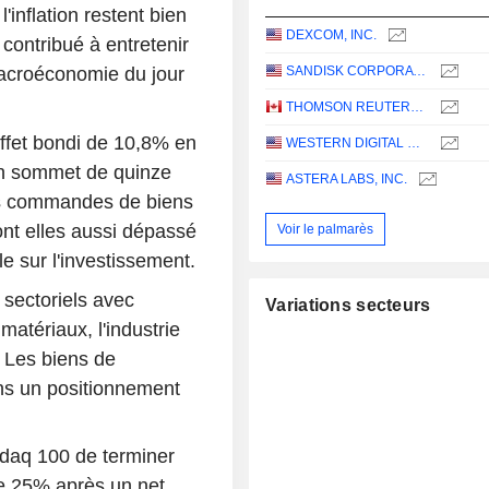
inflation restent bien
DEXCOM, INC.
contribué à entretenir
SANDISK CORPORATION
macroéconomie du jour
THOMSON REUTERS CORPORATION
ffet bondi de 10,8% en
WESTERN DIGITAL CORPORATION
un sommet de quinze
ASTERA LABS, INC.
Les commandes de biens
nt elles aussi dépassé
Voir le palmarès
le sur l'investissement.
 sectoriels avec
Variations secteurs
matériaux, l'industrie
 Les biens de
ns un positionnement
daq 100 de terminer
e 25% après un net