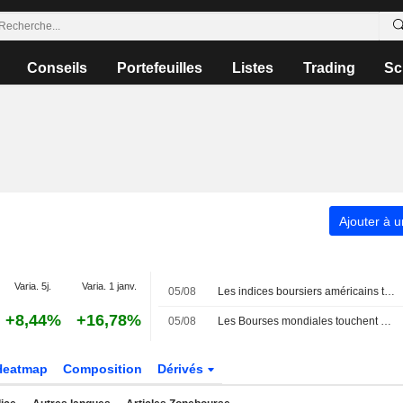
Conseils
Portefeuilles
Listes
Trading
Sc
Ajouter à u
Varia. 5j.
Varia. 1 janv.
05/08
Les indices boursiers américains terminent en ordre dispersé, plombés par les méga-capitalisations de la tech et des télécoms ; une issue se dessine pour le détroit d'Ormuz
+8,44%
+16,78%
05/08
Les Bourses mondiales touchent des records, sans s'emballer pour autant
Heatmap
Composition
Dérivés