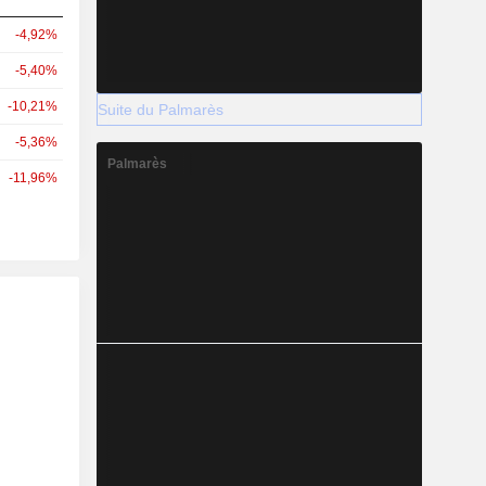
-4,92%
-5,40%
-10,21%
Suite du Palmarès
-5,36%
Palmarès
-11,96%