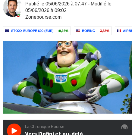
Publié le 05/06/2026 à 07:47 - Modifié le
05/06/2026 à 09:02
Zonebourse.com
STOXX EUROPE 600 (EUR)
+0,16%
BOEING
-3,33%
AIRBUS