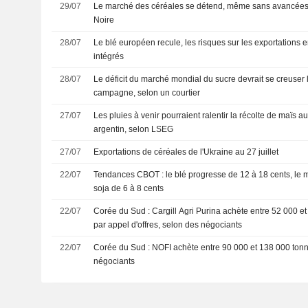
29/07
Le marché des céréales se détend, même sans avancées
Noire
28/07
Le blé européen recule, les risques sur les exportations 
intégrés
28/07
Le déficit du marché mondial du sucre devrait se creuser 
campagne, selon un courtier
27/07
Les pluies à venir pourraient ralentir la récolte de maïs au 
argentin, selon LSEG
27/07
Exportations de céréales de l'Ukraine au 27 juillet
22/07
Tendances CBOT : le blé progresse de 12 à 18 cents, le ma
soja de 6 à 8 cents
22/07
Corée du Sud : Cargill Agri Purina achète entre 52 000 e
par appel d'offres, selon des négociants
22/07
Corée du Sud : NOFI achète entre 90 000 et 138 000 tonn
négociants