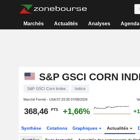
Marchés
Actualités
Analyses
Agenda
S&P GSCI CORN IND
S&P GSCI Corn Index
Indice
Marché Fermé - USA
07:33:30 07/08/2026
Va
368,46
+1,66%
PTS
+1
Synthèse
Cotations
Graphiques
Actualités