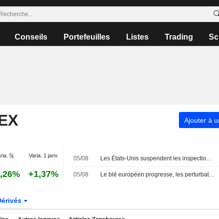
Conseils
Portefeuilles
Listes
Trading
Sc
EX
Ajouter à u
ria. 5j.
Varia. 1 janv.
05/08
Les États-Unis suspendent les inspections d'exportation d'avocats dans l'État mexicain du Michoacán pour des raisons de sécurité
,26%
+1,37%
05/08
Le blé européen progresse, les perturbations en mer Noire au centre de l'attention
Dérivés