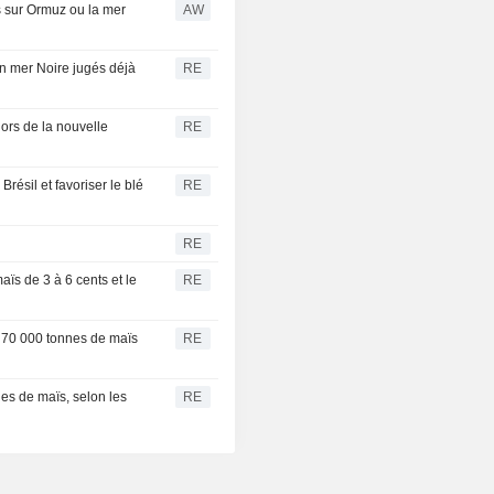
 sur Ormuz ou la mer
AW
en mer Noire jugés déjà
RE
lors de la nouvelle
RE
Brésil et favoriser le blé
RE
RE
ïs de 3 à 6 cents et le
RE
t 70 000 tonnes de maïs
RE
es de maïs, selon les
RE