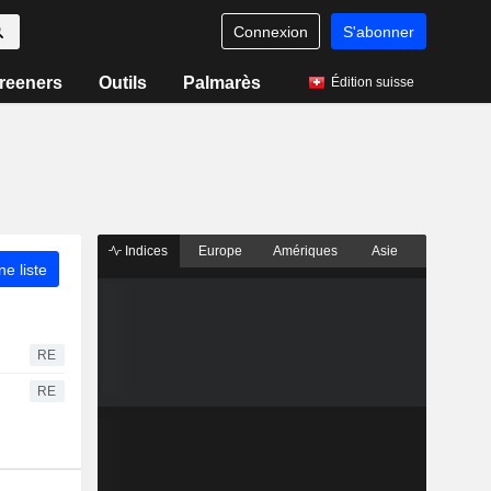
Connexion
S'abonner
reeners
Outils
Palmarès
Édition suisse
Indices
Europe
Amériques
Asie
ne liste
RE
RE