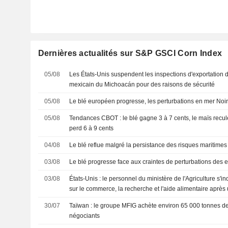
Dernières actualités sur S&P GSCI Corn Index
05/08
Les États-Unis suspendent les inspections d'exportation d
mexicain du Michoacán pour des raisons de sécurité
05/08
Le blé européen progresse, les perturbations en mer Noire
05/08
Tendances CBOT : le blé gagne 3 à 7 cents, le maïs recule
perd 6 à 9 cents
04/08
Le blé reflue malgré la persistance des risques maritime
03/08
Le blé progresse face aux craintes de perturbations des 
03/08
États-Unis : le personnel du ministère de l'Agriculture s'i
sur le commerce, la recherche et l'aide alimentaire après
30/07
Taïwan : le groupe MFIG achète environ 65 000 tonnes de
négociants