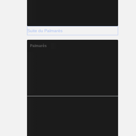
Suite du Palmarès
Palmarès