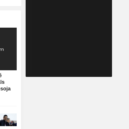
é
ïs
 soja