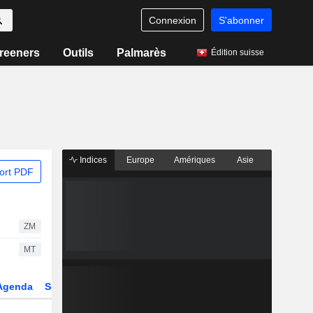
Connexion
S'abonner
reeners
Outils
Palmarès
Édition suisse
Indices
Europe
Amériques
Asie
ort PDF
ZM
MT
Agenda
Secteur
Dérivés
Fonds et ETFs