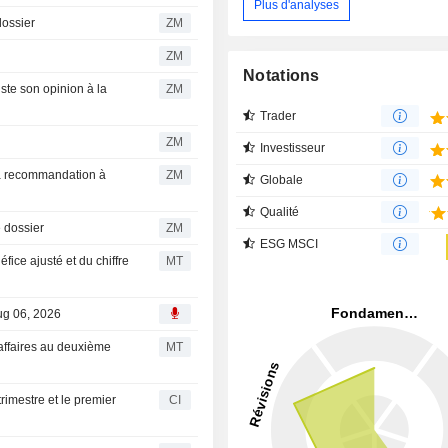
Plus d'analyses
le dossier
ZM
ZM
Notations
ZM
Trader
ZM
Investisseur
ZM
Globale
Qualité
ur le dossier
ZM
ESG MSCI
fice ajusté et du chiffre
MT
Aug 06, 2026
'affaires au deuxième
MT
rimestre et le premier
CI