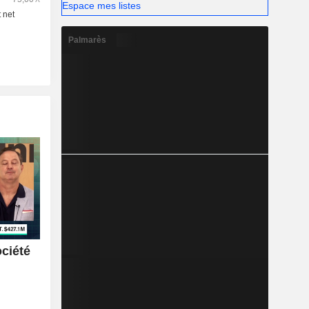
u d’autres
Espace mes listes
Palmarès
ociété