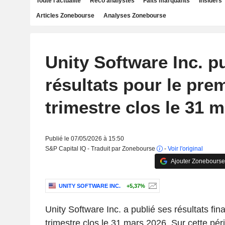
Toute l'actualité
Reco analystes
Faits marquants
Insiders
Articles Zonebourse
Analyses Zonebourse
Unity Software Inc. p
résultats pour le pre
trimestre clos le 31 
Publié le 07/05/2026 à 15:50
S&P Capital IQ - Traduit par Zonebourse
-
Voir l'original
Ajouter Zonebourse
UNITY SOFTWARE INC.
+5,37%
Unity Software Inc. a publié ses résultats fin
trimestre clos le 31 mars 2026. Sur cette péri