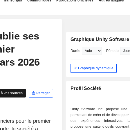
Transcripts
Communiqués
Publications officielles
Autres langues
ublie ses
Graphique Unity Software 
mier
Durée
Période
mars 2026
U: Graphique dynamique
Profil Société
 à vos sources
Partager
Unity Software Inc. propose une 
permettant de créer et de développer 
anciers pour le premier
des expériences interactives. L
propose une suite d’outils couvrant
ode, la société a