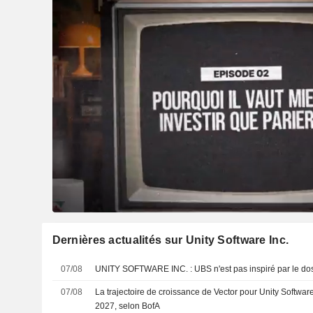
Dernières actualités sur Unity Software Inc.
07/08
UNITY SOFTWARE INC. : UBS n'est pas inspiré par le 
07/08
La trajectoire de croissance de Vector pour Unity Software
2027, selon BofA