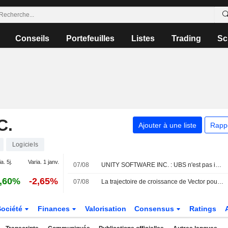
Conseils
Portefeuilles
Listes
Trading
Sc
C.
Ajouter à une liste
Rapp
Logiciels
a. 5j.
Varia. 1 janv.
07/08
UNITY SOFTWARE INC. : UBS n'est pas inspiré par le dossier
,60%
-2,65%
07/08
La trajectoire de croissance de Vector pour Unity Software jugée durable jusqu'à fin 2027, selon BofA
Société
Finances
Valorisation
Consensus
Ratings