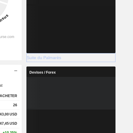
Suite du Palmarès
s
Devises / Forex
at
ACHETER
26
43,00
USD
47,45
USD
+10,35%