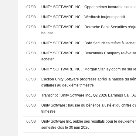
07/08
UNITY SOFTWARE INC. : Oppenheimer favorable sur 
07/08
UNITY SOFTWARE INC. : Wedbush toujours positif
07/08
UNITY SOFTWARE INC. : Deutsche Bank Securities réajuste son opinion à la
hausse
07/08
UNITY SOFTWARE INC. : BofA Securities relève à l'achat
07/08
UNITY SOFTWARE INC. : Benchmark Company relève sa recommandation à
acheter
07/08
UNITY SOFTWARE INC. : Morgan Stanley optimiste s
06/08
L'action Unity Software progresse après la hausse du béné
d'affaires au deuxième trimestre
06/08
Transcript : Unity Software Inc., Q2 2026 Earnings Call, 
06/08
Unity Software : hausse du bénéfice ajusté et du chiffre d
trimestre
06/08
Unity Software Inc. publie ses résultats pour le deuxième t
semestre clos le 30 juin 2026