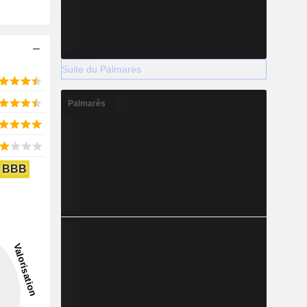
Suite du Palmarès
Palmarès
BBB