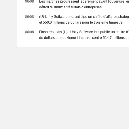
06/08
Les marchés progressent légèrement avant l'ouverture, en
détroit d'Ormuz et résultats d'entreprises
06/08
(U) Unity Software Inc. anticipe un chiffre d'affaires strat
et 550,0 millions de dollars pour le troisième trimestre
06/08
Flash résultats (U) : Unity Software Inc. publie un chiffre d
de dollars au deuxième trimestre, contre 514,7 millions de
consensus FactSet