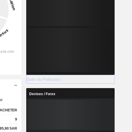
Suite du Palmarès
s
Devises / Forex
at
ACHETER
9
95,90
SAR