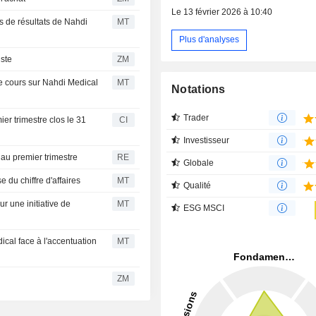
Le 13 février 2026 à 10:40
ns de résultats de Nahdi
MT
Plus d'analyses
imiste
ZM
e cours sur Nahdi Medical
MT
Notations
Trader
er trimestre clos le 31
CI
Investisseur
 au premier trimestre
RE
Globale
 du chiffre d'affaires
MT
Qualité
r une initiative de
MT
ESG MSCI
ical face à l'accentuation
MT
ZM