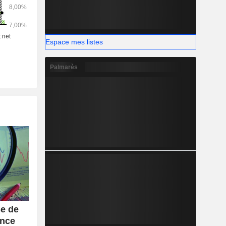
Espace mes listes
Palmarès
se de
ance