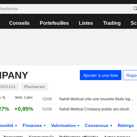
Conseils
Portefeuilles
Listes
Trading
Sc
MPANY
Ajouter à une liste
Rapp
G521213
Pharmacies
. 5j.
Varia. 1 janv.
02/08
Nahdi Medical crée une nouvelle filiale logistique en Arabie saoudite
27%
+0,95%
01/08
Nahdi Medical Company publie ses résultats pour le deuxième trimestre clos le 30 juin 2026
Société
Finances
Valorisation
Consensus
Ratings