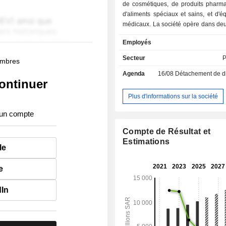
de cosmétiques, de produits pharma
d'aliments spéciaux et sains, et d'
médicaux. La société opère dans deu
: The Front Shop et Pharma. La socié
Employés
également des cliniques médicales s
par l'intermédiaire de l'une de ses fi
Secteur
P
membres
filiales de la société comprennent 
Agenda
16/08
Détachement de dividend
Limited Company, Al Sakhaa Gold
ontinuer
and Contracting Company et Nahdi 
CO. L.L.C. La société exploite en
Plus d'informations sur la société
pharmacies dans le Royaume d'Arabi
 un compte
et les Émirats arabes unis.
Compte de Résultat et
Estimations
le
e
dIn