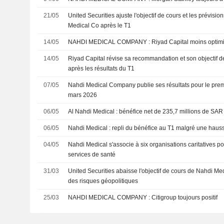
21/05
United Securities ajuste l'objectif de cours et les prévisio
Medical Co après le T1
14/05
NAHDI MEDICAL COMPANY : Riyad Capital moins opt
14/05
Riyad Capital révise sa recommandation et son objectif d
après les résultats du T1
07/05
Nahdi Medical Company publie ses résultats pour le premi
mars 2026
06/05
Al Nahdi Medical : bénéfice net de 235,7 millions de SAR
06/05
Nahdi Medical : repli du bénéfice au T1 malgré une hausse
04/05
Nahdi Medical s'associe à six organisations caritatives pou
services de santé
31/03
United Securities abaisse l'objectif de cours de Nahdi Med
des risques géopolitiques
25/03
NAHDI MEDICAL COMPANY : Citigroup toujours positif