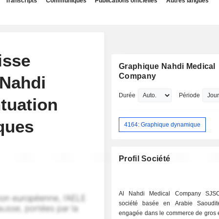
Transcripts
Communiqués
Publications officielles
Autres langues
isse
Graphique Nahdi Medical
Company
 Nahdi
Durée
Période
ntuation
iques
4164: Graphique dynamique
Profil Société
Al Nahdi Medical Company SJS
société basée en Arabie Saoudit
engagée dans le commerce de gros et