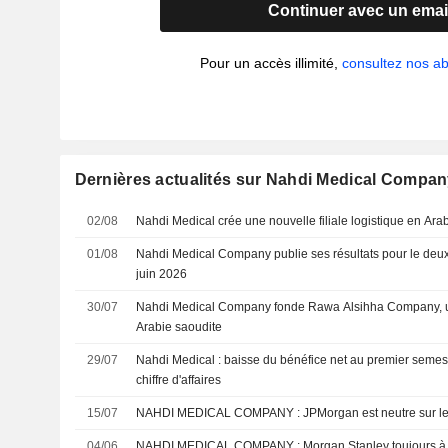
Continuer avec un emai
Pour un accès illimité,
consultez nos 
Dernières actualités sur Nahdi Medical Compa
02/08
Nahdi Medical crée une nouvelle filiale logistique en Ara
01/08
Nahdi Medical Company publie ses résultats pour le deux
juin 2026
30/07
Nahdi Medical Company fonde Rawa Alsihha Company, un
Arabie saoudite
29/07
Nahdi Medical : baisse du bénéfice net au premier seme
chiffre d'affaires
15/07
NAHDI MEDICAL COMPANY : JPMorgan est neutre sur 
04/06
NAHDI MEDICAL COMPANY : Morgan Stanley toujou