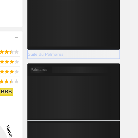
Suite du Palmarès
Palmarès
BBB