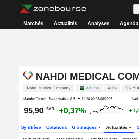
Marchés
Actualités
Analyses
Agenda
NAHDI MEDICAL CO
Nahdi Medical Company
Actions
4164
SA15H
Marché Fermé -
Saudi Arabian S.E.
14:20:00 05/08/2026
Varia
95,90
+0,37%
SAR
+1,
Synthèse
Cotations
Graphiques
Actualités