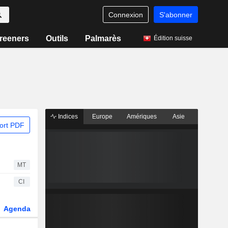
Connexion
S'abonner
reeners
Outils
Palmarès
Édition suisse
Indices
Europe
Amériques
Asie
ort PDF
MT
CI
Agenda
Secteur
Dérivés
Fonds et ETFs