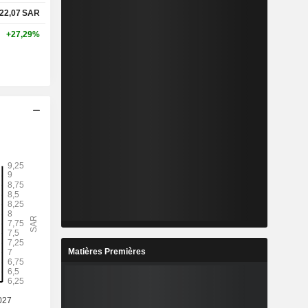
22,07
SAR
+27,29%
Matières Premières