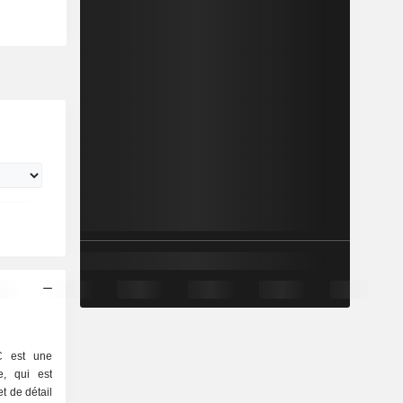
C est une
e, qui est
 de détail