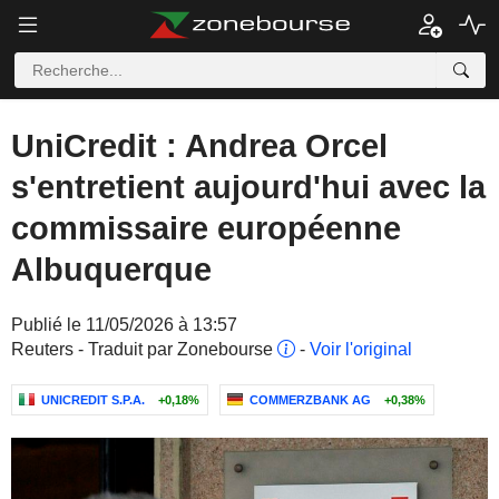
UniCredit : Andrea Orcel
s'entretient aujourd'hui avec la
commissaire européenne
Albuquerque
Publié le 11/05/2026 à 13:57
Reuters - Traduit par Zonebourse
-
Voir l'original
UNICREDIT S.P.A.
+0,18%
COMMERZBANK AG
+0,38%