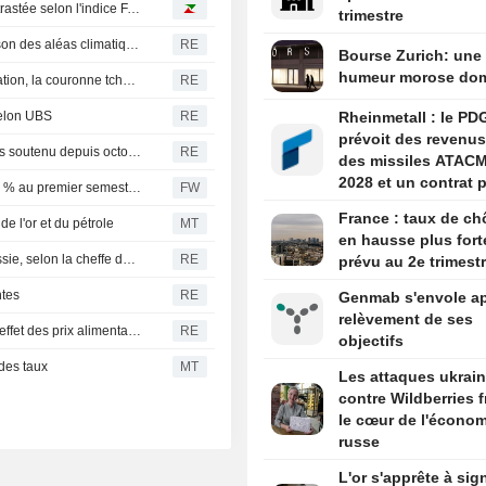
Prix alimentaires mondiaux : une hausse mensuelle contrastée selon l'indice FAO
trimestre
France : la récolte de maïs devrait chuter de 35 % en raison des aléas climatiques
RE
Bourse Zurich: une
humeur morose do
Le forint au plus bas depuis 3 mois face au recul de l'inflation, la couronne tchèque s'effrite
RE
selon UBS
RE
Rheinmetall : le PD
prévoit des revenus
Chine : les réserves d'or augmentent à leur rythme le plus soutenu depuis octobre 2023
RE
des missiles ATAC
2028 et un contrat p
Le marché allemand des pompes à chaleur bondit de 40 % au premier semestre : un signal positif pour Nibe selon Inderes
FW
Boxer d'ici la fin de
France : taux de c
e l'or et du pétrole
MT
en hausse plus fort
L'UE sanctionne cinq nouvelles personnes liées à la Russie, selon la cheffe de la diplomatie
RE
prévu au 2e trimest
ntes
RE
Genmab s'envole ap
relèvement de ses
Inde : l'inflation de juillet probablement en hausse sous l'effet des prix alimentaires
RE
objectifs
des taux
MT
Les attaques ukrai
contre Wildberries 
le cœur de l'économ
russe
L'or s'apprête à sig