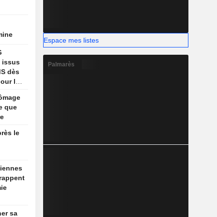
mine
Espace mes listes
G
 issus
Palmarès
MS dès
our le
 l'année
hômage
e que
re
rès le
niennes
frappent
ie
ner sa