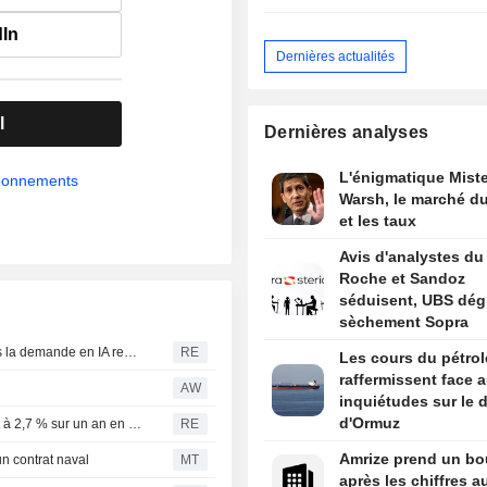
dIn
Dernières actualités
l
Dernières analyses
L'énigmatique Miste
abonnements
Warsh, le marché du
et les taux
Avis d'analystes du 
Roche et Sandoz
séduisent, UBS dég
sèchement Sopra
Taïwan : les exportations de juillet sous les attentes, mais la demande en IA reste solide
RE
Les cours du pétrol
raffermissent face 
AW
inquiétudes sur le d
d'Ormuz
Grèce : l'inflation harmonisée aux normes de l'UE ralentit à 2,7 % sur un an en juillet
RE
Amrize prend un bo
n contrat naval
MT
après les chiffres a