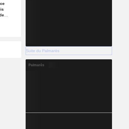
nce
is
 de
n ligne
Suite du Palmarès
Palmarès