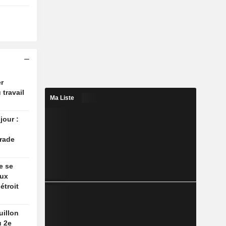
r
 travail
Ma Liste
jour :
rade
e se
aux
étroit
uillon
u 2e