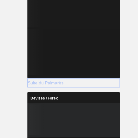
Suite du Palmarès
Devises / Forex