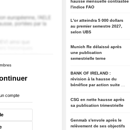
hausse mensuelle contrastée
l'indice FAO
L'or atteindra 5 000 dollars
au premier semestre 2027,
selon UBS
Munich Re délaissé après
une publication
semestrielle terne
membres
BANK OF IRELAND :
ontinuer
révision à la hausse du
bénéfice par action suite à
l'actualisation des
 un compte
perspectives
CSG en nette hausse après
sa publication trimestrielle
le
Genmab s'envole après le
relèvement de ses objectifs
e