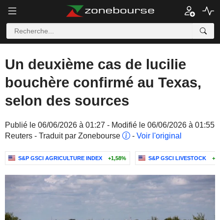
Un deuxième cas de lucilie
bouchère confirmé au Texas,
selon des sources
Publié le 06/06/2026 à 01:27 - Modifié le 06/06/2026 à 01:55
Reuters - Traduit par Zonebourse
-
Voir l'original
S&P GSCI AGRICULTURE INDEX
+1,58%
S&P GSCI LIVESTOCK
+0