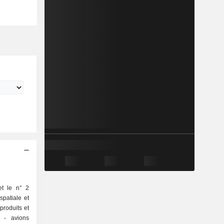
et le n° 2
spatiale et
produits et
ns