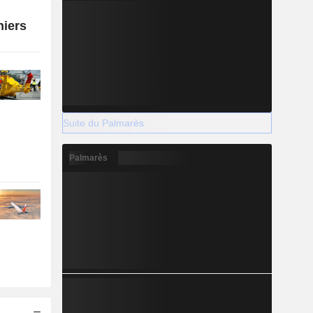
niers
Suite du Palmarès
Palmarès