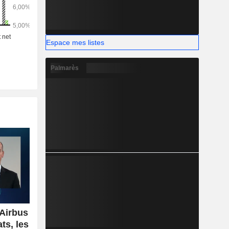
Espace mes listes
Palmarès
'Airbus
ts, les