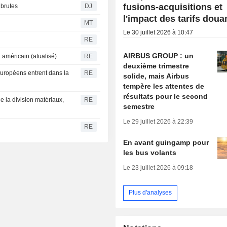
fusions-acquisitions et
 brutes
DJ
l'impact des tarifs doua
MT
Le 30 juillet 2026 à 10:47
RE
AIRBUS GROUP : un
américain (atualisé)
RE
deuxième trimestre
 européens entrent dans la
RE
solide, mais Airbus
tempère les attentes de
résultats pour le second
e la division matériaux,
RE
semestre
Le 29 juillet 2026 à 22:39
RE
En avant guingamp pour
les bus volants
Le 23 juillet 2026 à 09:18
Plus d'analyses