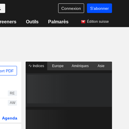
Connexion
S'abonner
reeners
Outils
Palmarès
Édition suisse
Indices
Europe
Amériques
Asie
ort PDF
RE
AW
Agenda
Secteur
Dérivés
Fonds et ETFs