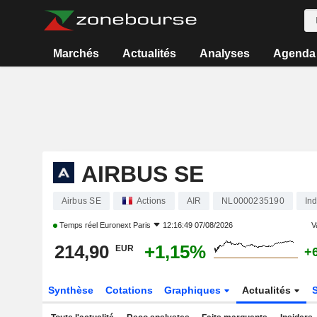
Marchés
Actualités
Analyses
Agenda
AIRBUS SE
Airbus SE
Actions
AIR
NL0000235190
Ind
Temps réel
Euronext Paris
12:16:49 07/08/2026
V
214,90
+1,15%
EUR
+
Synthèse
Cotations
Graphiques
Actualités