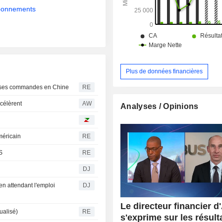
abonnements
Plus de données financières
rme ses commandes en Chine
RE
ccélèrent
AW
Analyses / Opinions
méricain
RE
S
RE
DJ
en attendant l'emploi
DJ
Le directeur financier d
ualisé)
RE
s'exprime sur les résulta