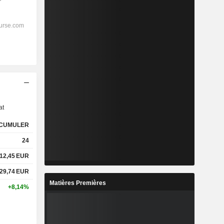
s
at
CUMULER
24
12,45
EUR
29,74
EUR
Matières Premières
+8,14%