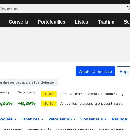
Conseils
Portefeuilles
Listes
Trading
Sc
Ajouter à une liste
Rapp
ustrie aérospatiale et de défense
aria. 5j.
Varia. 1 janv.
11:03
Airbus affiche des livraisons stables en juillet et confirme ses commandes en Chine
6,26%
+8,29%
10:49
Airbus: les livraisons ralentissent mais les commandes accélèrent
Société
Finances
Valorisation
Consensus
Ratings