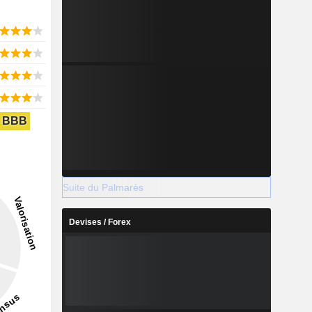
BBB
Suite du Palmarès
Devises / Forex