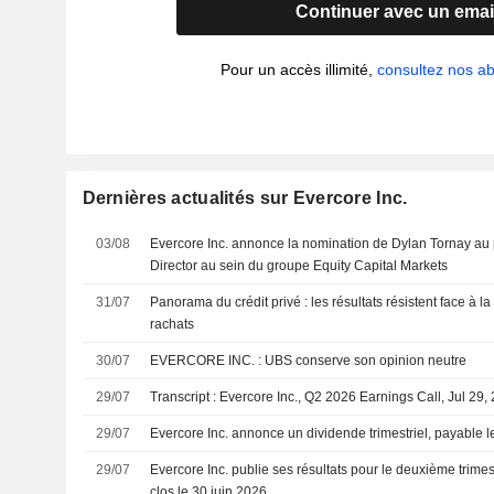
Continuer avec un emai
Pour un accès illimité,
consultez nos 
Dernières actualités sur Evercore Inc.
03/08
Evercore Inc. annonce la nomination de Dylan Tornay au
Director au sein du groupe Equity Capital Markets
31/07
Panorama du crédit privé : les résultats résistent face à l
rachats
30/07
EVERCORE INC. : UBS conserve son opinion neutre
29/07
Transcript : Evercore Inc., Q2 2026 Earnings Call, Jul 29,
29/07
Evercore Inc. annonce un dividende trimestriel, payable
29/07
Evercore Inc. publie ses résultats pour le deuxième trimes
clos le 30 juin 2026