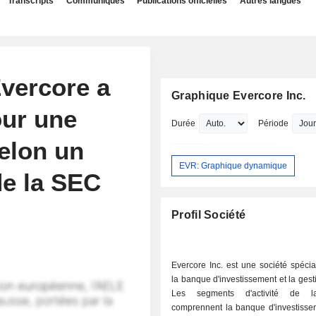
Transcripts
Communiqués
Publications officielles
Autres langues
Evercore a
Graphique Evercore Inc.
our une
Durée
Période
selon un
EVR: Graphique dynamique
de la SEC
Profil Société
Evercore Inc. est une société spéci
la banque d'investissement et la gesti
Les segments d'activité de l
comprennent la banque d'investissem