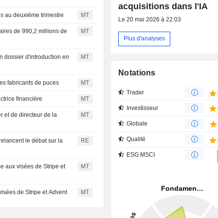
acquisitions dans l'IA
res au deuxième trimestre
MT
Le 20 mai 2026 à 22:03
faires de 990,2 millions de
MT
Plus d'analyses
 dossier d'introduction en
MT
Notations
es fabricants de puces
MT
Trader
trice financière
MT
Investisseur
 et de directeur de la
MT
Globale
Qualité
relancent le débat sur la
RE
ESG MSCI
e aux visées de Stripe et
MT
isées de Stripe et Advent
MT