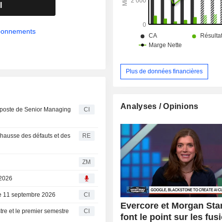
dans des fonds de capital-investis
l
gérés par la société.
abonnements
Plus de données financières
Analyses / Opinions
 poste de Senior Managing
CI
a hausse des défauts et des
RE
ZM
 2026
 le 11 septembre 2026
CI
Evercore et Morgan Sta
tre et le premier semestre
CI
font le point sur les fus