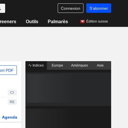
Connexion
S'abonner
reeners
Outils
Palmarès
Édition suisse
Indices
Europe
Amériques
Asie
ort PDF
CI
RE
Agenda
Secteur
Dérivés
Fonds et ETFs