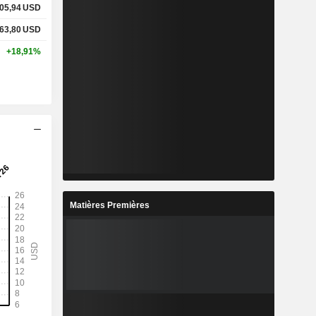
05,94
USD
63,80
USD
+18,91%
Matières Premières