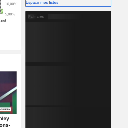
sement non
Espace mes listes
Palmarès
nley
ions-