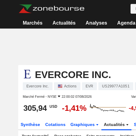
Marchés
Actualités
Analyses
Agenda
EVERCORE INC.
Evercore Inc.
Actions
EVR
US29977A1051
Marché Fermé -
NYSE
22:00:02 07/08/2026
Vari
305,94
-1,41%
USD
-4
Synthèse
Cotations
Graphiques
Actualités