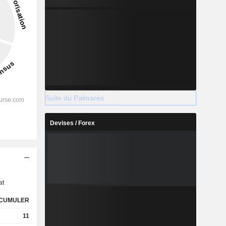
Suite du Palmarès
Devises / Forex
s
at
CUMULER
11