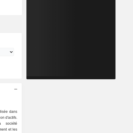
alisée dans
on d'actifs.
a société
ent et les