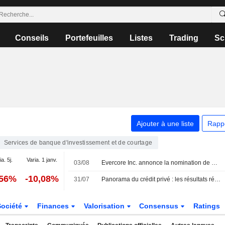
Conseils
Portefeuilles
Listes
Trading
Sc
Ajouter à une liste
Rapp
Services de banque d'investissement et de courtage
a. 5j.
Varia. 1 janv.
03/08
Evercore Inc. annonce la nomination de Dylan Tornay au poste de Senior Managing Director au sein du groupe Equity Capital Markets
,56%
-10,08%
31/07
Panorama du crédit privé : les résultats résistent face à la hausse des défauts et des rachats
Société
Finances
Valorisation
Consensus
Ratings