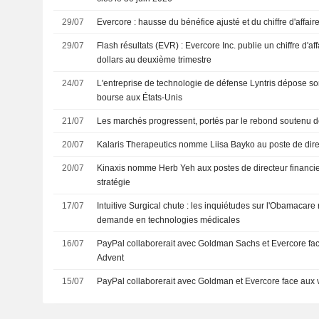
29/07
Evercore : hausse du bénéfice ajusté et du chiffre d'affai
29/07
Flash résultats (EVR) : Evercore Inc. publie un chiffre d'af
dollars au deuxième trimestre
24/07
L'entreprise de technologie de défense Lyntris dépose son
bourse aux États-Unis
21/07
Les marchés progressent, portés par le rebond soutenu d
20/07
Kalaris Therapeutics nomme Liisa Bayko au poste de direc
20/07
Kinaxis nomme Herb Yeh aux postes de directeur financier
stratégie
17/07
Intuitive Surgical chute : les inquiétudes sur l'Obamacare 
demande en technologies médicales
16/07
PayPal collaborerait avec Goldman Sachs et Evercore fac
Advent
15/07
PayPal collaborerait avec Goldman et Evercore face aux v