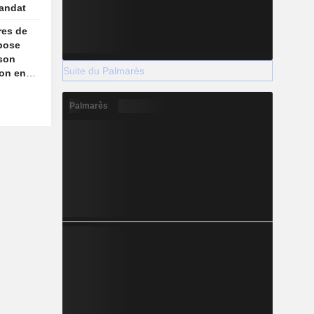
andat
res de
pose
 son
Suite du Palmarès
ion en
is,
ews
Palmarès