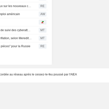
La gouverneure de l'Oregon soutient les moratoires locaux sur les nouveaux centres de données en attendant une révision législative
RE
mploi américain
AW
Le PDG de Gen commente les résultats et le nouvel outil de suivi des cyberattaques
MT
L'encours des cartes de crédit progresse au rythme de l'inflation, selon Meredith Whitney
MT
 pièces" pour la Russie
RE
ccordée au réseau après le cessez-le-feu poussé par l'AIEA