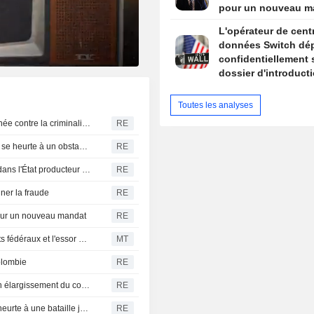
pour un nouveau m
L'opérateur de cent
données Switch dé
confidentiellement
dossier d'introduct
bourse aux États-Un
selon Bloomberg N
Toutes les analyses
Le nouveau président colombien promet une lutte acharnée contre la criminalité et l'austérité budgétaire lors de son discours d'investiture
RE
L'offensive de Trump contre le " tourisme de naissance » se heurte à un obstacle juridique après un arrêt de la Cour suprême
RE
Les États-Unis s'apprêtent à relancer certaines activités dans l'État producteur d'avocats au Mexique
RE
iner la fraude
RE
 pour un nouveau mandat
RE
La présidente de Spelman s'exprime sur les financements fédéraux et l'essor de l'IA
MT
olombie
RE
Nouvelles frappes des Houthis au Yémen, l'Onu craint un élargissement du conflit
RE
La nouvelle offensive de Trump contre le droit du sol se heurte à une bataille juridique complexe
RE