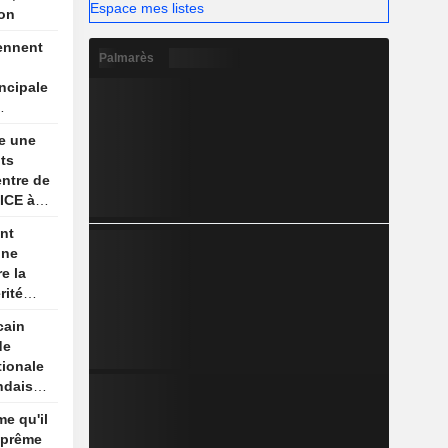
Espace mes listes
ion
ennent
Palmarès
incipale
ue
e une
its
ntre de
'ICE à
nt
une
e la
rité
son
cain
re
de
tionale
ndaise
me qu'il
uprême