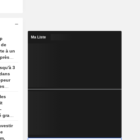
Ma Liste
mp
 de
te à un
après
usqu'à 3
 dans
ppeur
es
les
it
-
é gracié
nvestir
de
um,