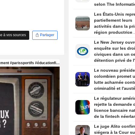
selon The Informat
Les États-Unis repr
partiellement leurs
activités dans la pr
région productrice
e à vos sources
Partager
d'avocats au Mexiq
Le New Jersey ouvr
enquête sur les dro
civiques dans un ce
détention privé de l
Newark
Le nouveau préside
colombien promet 
lutte acharnée contr
criminalité et l'austé
budgétaire lors de 
Le régulateur améri
discours d'investitu
rejette la demande 
licence bancaire na
de la fintech néerla
Bunq
Le juge Alito confir
siégera à la Cour s