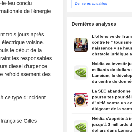
le-feu conclu
Dernières actualités
nationale de l'énergie
Dernières analyses
t trois jours après
L'offensive de Tru
 électrique voisine.
contre le " tourisme
naissance » se heur
uis le début de la
obstacle juridique 
traint les responsables
un arrêt de la Cour
Nvidia va investir j
eurs diesel d'urgence
suprême
milliards de dollars
de refroidissement des
Lancium, le dévelo
du centre de donné
Stargate, selon The
La SEC abandonne 
Information
 à ce type d'incident
poursuites pour dél
d'initié contre un ex
dirigeant de la sant
par Trump
Nvidia s'apprête à i
française Gilles
jusqu'à 3 milliards 
dollars dans Lanci