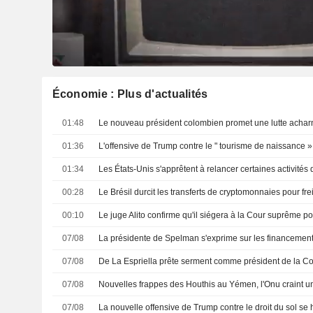
Économie : Plus d'actualités
01:48
01:36
01:34
00:28
Le Brésil durcit les transferts de cryptomonnaies pour fre
00:10
Le juge Alito confirme qu'il siégera à la Cour suprême
07/08
07/08
De La Espriella prête serment comme président de la C
07/08
07/08