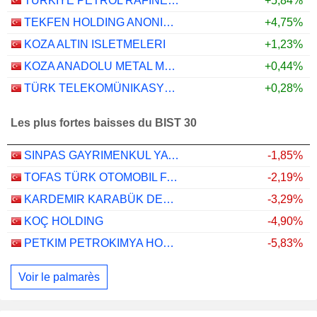
TÜRKIYE PETROL RAFINERILERI
+5,84%
TEKFEN HOLDING ANONIM SIRKETI
+4,75%
KOZA ALTIN ISLETMELERI
+1,23%
KOZA ANADOLU METAL MADENCILIK ISLETMELERI
+0,44%
TÜRK TELEKOMÜNIKASYON ANONIM SIRKETI
+0,28%
Les plus fortes baisses du BIST 30
SINPAS GAYRIMENKUL YATIRIM ORTAKLIGI
-1,85%
TOFAS TÜRK OTOMOBIL FABRIKASI ANONIM SIRKETI
-2,19%
KARDEMIR KARABÜK DEMIR ÇELIK SANAYI VE TICARET
-3,29%
KOÇ HOLDING
-4,90%
PETKIM PETROKIMYA HOLDING ANONIM SIRKETI
-5,83%
Voir le palmarès