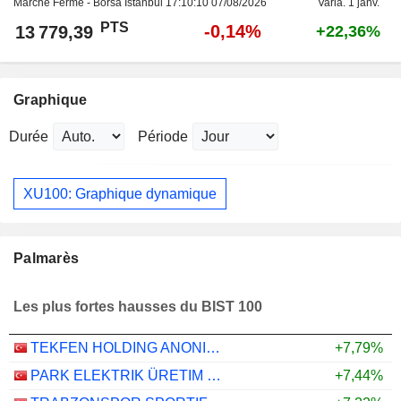
Marché Fermé - Borsa Istanbul
17:10:10 07/08/2026
Varia. 1 janv.
PTS
-0,14%
13 779,39
+22,36%
Graphique
Durée
Période
XU100: Graphique dynamique
Palmarès
Les plus fortes hausses du BIST 100
TEKFEN HOLDING ANONIM SIRKETI
+7,79%
PARK ELEKTRIK ÜRETIM MADENCILIK SANAYI VE TICARET
+7,44%