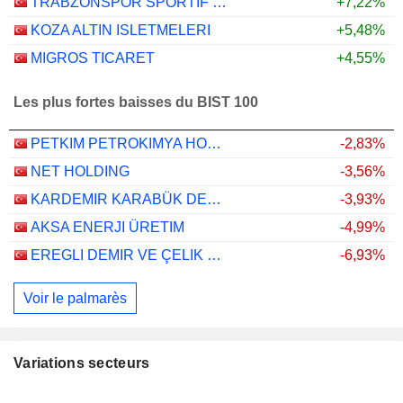
TRABZONSPOR SPORTIF YATIRIM VE FUTBOL ISLETMECILIGI TICARET
+7,22%
KOZA ALTIN ISLETMELERI
+5,48%
MIGROS TICARET
+4,55%
Les plus fortes baisses du BIST 100
PETKIM PETROKIMYA HOLDING ANONIM SIRKETI
-2,83%
NET HOLDING
-3,56%
KARDEMIR KARABÜK DEMIR ÇELIK SANAYI VE TICARET
-3,93%
AKSA ENERJI ÜRETIM
-4,99%
EREGLI DEMIR VE ÇELIK FABRIKALARI T.A.S.
-6,93%
Voir le palmarès
Variations secteurs