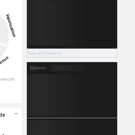
Suite du Palmarès
Palmarès
 de