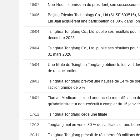
16/07
Neo-Neon : démission du président, son successeur 
10/06
Beijing Tricolor Technology Co., Ltd (SHSE:603516),
Liu Jiali acquièrent une participation de 80% dans Ton
Information Technology Co., Ltd. auprès de Tsinghua T
28/04
Tsinghua Tongfang Co., Ltd. publie ses résultats pour l
(SHSE:600100).
décembre 2025
28/04
Tsinghua Tongfang Co., Ltd. publie ses résultats pour l
31 mars 2026
15/04
Une filiale de Tsinghua Tongfang obtient le feu vert d
de restructuration
28/01
Tsinghua Tongfang prévoit une hausse de 14 % de son
l'action grimpe de 5 %
16/01
Tian an Medicare Limited annonce la requalification d
qu'administrateur non-exécutif à compter du 16 janvie
17/12
Tsinghua Tongfang cède une filiale
12/12
Tongfang met en vente 80 % de sa filiale sur une bours
20/11
Tsinghua Tongfang prévoit de récupérer 98 millions d