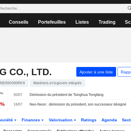
Conseils
Portefeuilles
Listes
Trading
Sc
 CO., LTD.
Ajouter à une liste
Rapp
NE000000RK9
Matériels et logiciels intégrés
anv.
30/07
Démission du président de Tsinghua Tongfang
2%
16/07
Neo-Neon : démission du président, son successeur désigné
Société
Finances
Valorisation
Ratings
Agenda
Sec