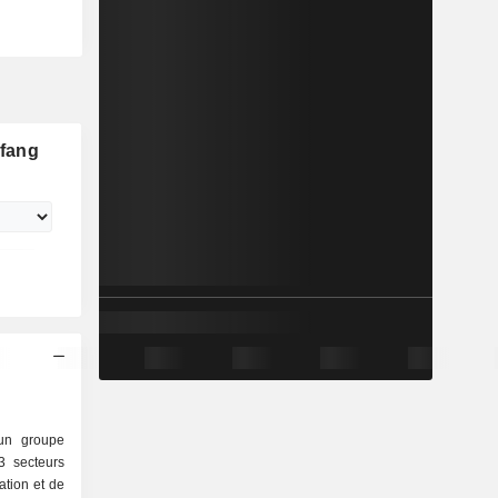
fang
 un groupe
3 secteurs