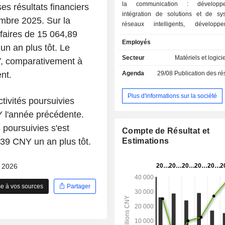
la communication : développ
s résultats financiers
intégration de solutions et de s
embre 2025. Sur la
réseaux intelligents, dévelop
affaires de 15 064,89
systèmes de traitement des 
Employés
d'équipements de communicatio
un an plus tôt. Le
gamme, édition de logiciels, fa
Secteur
Matériels et logici
NY, comparativement à
d'ordinateurs, de produits électron
nt.
Agenda
29/08
Publication des résultat
public, etc. Le groupe développe ég
systèmes de contrôle industriels, d
de transport intelligents, des
Plus d'informations sur la société
tivités poursuivies
domotiques, et des solutions de co
 l'année précédente.
navale ; - sécurité publique : développement de
solutions de contrôle et de sécurité, 
s poursuivies s'est
Compte de Résultat et
de gestion et de surveillance u
39 CNY un an plus tôt.
Estimations
systèmes de contrôle d'accès, d
puces, de systèmes de sécuris
informations, de systèmes de posi
- 2026
par satellite, etc. ; - énergie et environnement :
développement de solutions d'e
e à vos sources
Partager
énergétique, de systèmes de chauffa
de systèmes de récupération de
résiduelles, de systèmes d'éclairage