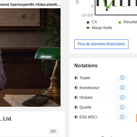
systèmes de gestion et de trait
déchets et des eaux, etc. 65% du CA est réalisé
en Chine.
Plus de données financières
Notations
Trader
Investisseur
Globale
Qualité
ESG MSCI
, Ltd.
MT