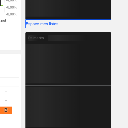
ement des
Espace mes listes
Palmarès
-
-
-
-
B