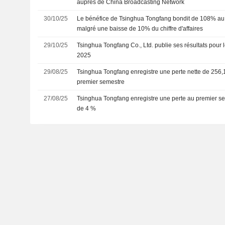
auprès de China Broadcasting Network
30/10/25
Le bénéfice de Tsinghua Tongfang bondit de 108% au t
malgré une baisse de 10% du chiffre d'affaires
29/10/25
Tsinghua Tongfang Co., Ltd. publie ses résultats pour 
2025
29/08/25
Tsinghua Tongfang enregistre une perte nette de 256,
premier semestre
27/08/25
Tsinghua Tongfang enregistre une perte au premier sem
de 4 %