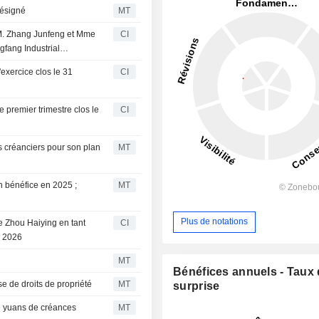
désigné
MT
 M. Zhang Junfeng et Mme
CI
gfang Industrial
ongfang Co., Ltd.
'exercice clos le 31
CI
e premier trimestre clos le
CI
es créanciers pour son plan
MT
 bénéfice en 2025 ;
MT
Plus de notations
e Zhou Haiying en tant
CI
r 2026
MT
Bénéfices annuels - Taux
e de droits de propriété
MT
surprise
e yuans de créances
MT