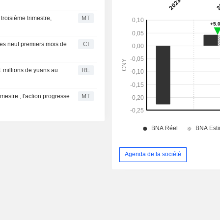
roisième trimestre,
MT
les neuf premiers mois de
CI
1 millions de yuans au
RE
estre ; l'action progresse
MT
Agenda de la société