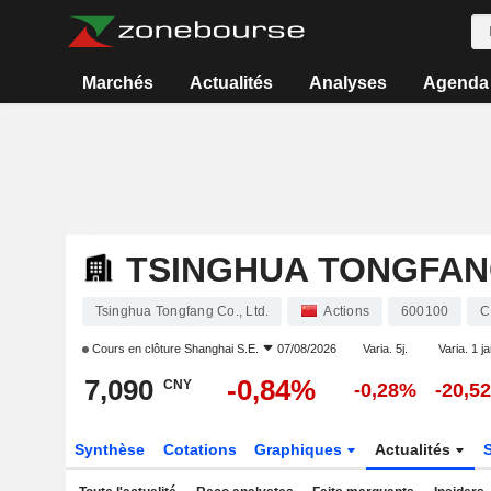
Marchés
Actualités
Analyses
Agenda
TSINGHUA TONGFANG
Tsinghua Tongfang Co., Ltd.
Actions
600100
C
Cours en clôture
Shanghai S.E.
07/08/2026
Varia. 5j.
Varia. 1 j
7,090
-0,84%
CNY
-0,28%
-20,5
Synthèse
Cotations
Graphiques
Actualités