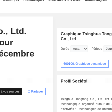
Transcripts
Communiqués
Publications officielles
Autres langues
., Ltd.
Graphique Tsinghua Tong
Co., Ltd.
pour
Durée
Période
 décembre
600100: Graphique dynamique
Profil Société
 à vos sources
Partager
Tsinghua Tongfang Co., Ltd. est
technologique organisé autour de 
d'activités : - technologies de l'information et de