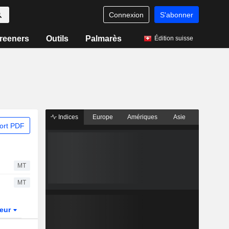
Connexion
S'abonner
reeners
Outils
Palmarès
Édition suisse
Indices
Europe
Amériques
Asie
ort PDF
MT
MT
teur