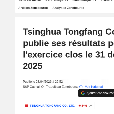
Toute l'actualité
Reco analystes
Faits marquants
Insiders
Articles Zonebourse
Analyses Zonebourse
Tsinghua Tongfang Co
publie ses résultats 
l'exercice clos le 31
2025
Publié le 28/04/2026 à 22:52
S&P Capital IQ - Traduit par Zonebourse
-
Voir l'original
Ajouter Zonebourse
TSINGHUA TONGFANG CO., LTD.
-0,84%