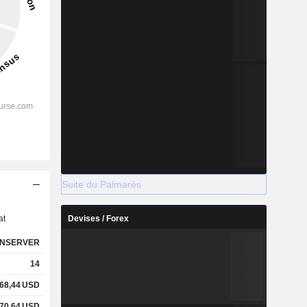
Suite du Palmarès
s
at
Devises / Forex
NSERVER
14
68,44
USD
70,64
USD