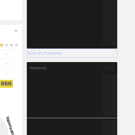
Suite du Palmarès
-
-
Palmarès
-
BBB