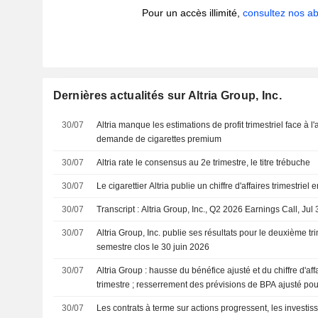
Pour un accès illimité,
consultez nos 
Dernières actualités sur Altria Group, Inc.
30/07
Altria manque les estimations de profit trimestriel face à l'
demande de cigarettes premium
30/07
Altria rate le consensus au 2e trimestre, le titre trébuche
30/07
Le cigarettier Altria publie un chiffre d'affaires trimestriel
30/07
Transcript : Altria Group, Inc., Q2 2026 Earnings Call, Jul
30/07
Altria Group, Inc. publie ses résultats pour le deuxième tr
semestre clos le 30 juin 2026
30/07
Altria Group : hausse du bénéfice ajusté et du chiffre d'a
trimestre ; resserrement des prévisions de BPA ajusté pou
30/07
Les contrats à terme sur actions progressent, les investiss