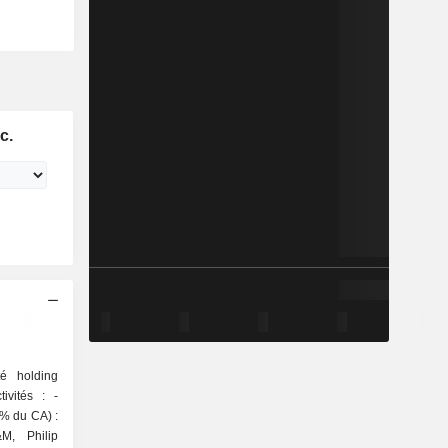
c.
té holding
vités : -
9% du CA) :
&M, Philip