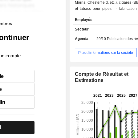
Morris, Chesterfield, etc.), cigares (B
et tabacs pour pipes ; - fabrication de tabacs
sans fumées (12%) : marques Co
Employés
Skoal, Red Seal, etc. ; - autres (0,1%)
membres
Secteur
ontinuer
Agenda
29/10
Publication des résultat
Plus d'informations sur la société
 un compte
Compte de Résultat et
le
Estimations
e
dIn
l