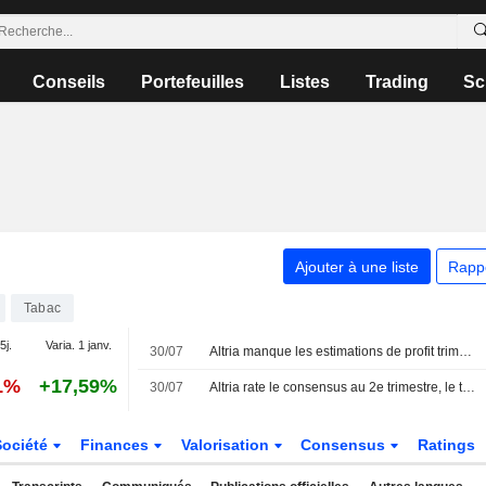
Conseils
Portefeuilles
Listes
Trading
Sc
Ajouter à une liste
Rapp
Tabac
5j.
Varia. 1 janv.
30/07
Altria manque les estimations de profit trimestriel face à l'affaiblissement de la demande de cigarettes premium
1%
+17,59%
30/07
Altria rate le consensus au 2e trimestre, le titre trébuche
Société
Finances
Valorisation
Consensus
Ratings