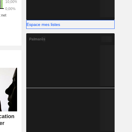
Espace mes listes
Palmarès
cation
er