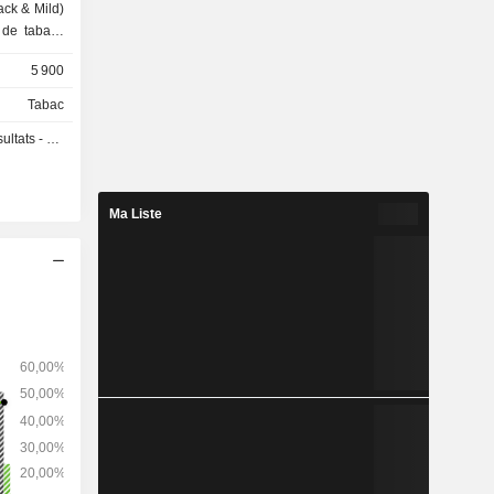
lack & Mild)
penhagen,
5 900
.
Tabac
s - Q3 2026
Ma Liste