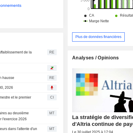
abonnements
Plus de données financières
affaiblissement de la
RE
Analyses / Opinions
 en hausse
RE
 30, 2026
imestre et le premier
CI
ffaires au deuxième
MT
La stratégie de diversifi
r l'exercice 2026
d'Altria continue de pay
eurs dans l'attente d'un
MT
Le 30 juillet 2025 à 17:04