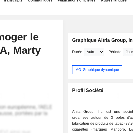
Transcripts
Communiqués
Publications officielles
Autres langues
moger le
Graphique Altria Group, In
A, Marty
Durée
Période
MO: Graphique dynamique
Profil Société
Altria Group, Inc. est une socié
organisée autour de 3 pôles d'acti
fabrication de produits de tabac (87,
cigarettes (marques Marlboro, L