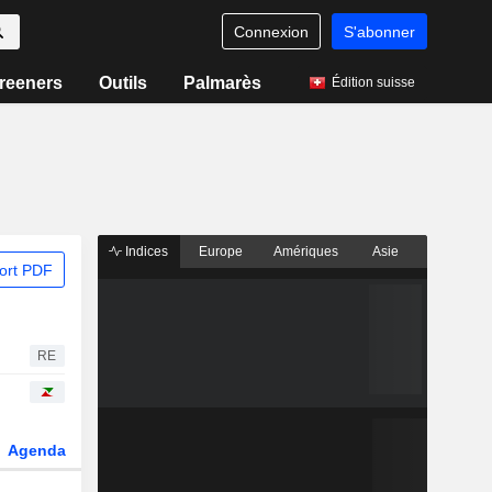
Connexion
S'abonner
reeners
Outils
Palmarès
Édition suisse
Indices
Europe
Amériques
Asie
ort PDF
RE
Agenda
Secteur
Dérivés
Fonds et ETFs