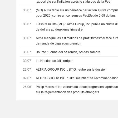
rapport clé sur l'inflation après le statu quo de la Fed
30/07
(MO) Altria table sur un bénéfice par action ajusté compris
pour 2026, contre un consensus FactSet de 5,69 dollars
30/07
Flash résultats (MO) : Altria Group, Inc. publie un chiffre d
de dollars au deuxième trimestre
30/07
Altria manque les estimations de profit trimestriel face à l'
demande de cigarettes premium
30/07
Bourse : Schneider se rebiffe, Adidas sombre
30/07
Le Nasdaq se fait corriger
22/07
ALTRIA GROUP, INC. : BTIG neutre sur le dossier
07/07
ALTRIA GROUP, INC. : UBS maintient sa recommanda
26/06
Philip Morris et les valeurs du tabac progressent après u
sur la réglementation des produits étrangers