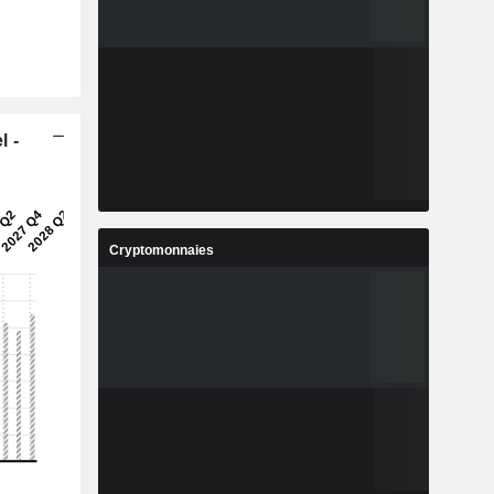
l -
Cryptomonnaies