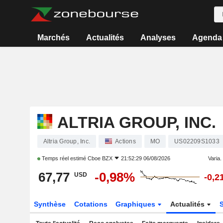
Marchés
Actualités
Analyses
Agenda
ALTRIA GROUP, INC.
Altria Group, Inc.
Actions
MO
US02209S1033
Temps réel estimé
Cboe BZX
21:52:29 06/08/2026
Varia. 
67,77
-0,98%
USD
-0,2
Synthèse
Cotations
Graphiques
Actualités