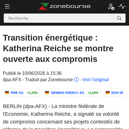
Transition énergétique :
Katherina Reiche se montre
ouverte aux compromis
Publié le 10/06/2026 à 15:36
dpa-AFX - Traduit par Zonebourse
-
Voir l'original
RWE AG
+1,23%
SIEMENS ENERGY AG
+1,60%
EON SE
-
BERLIN (dpa-AFX) - La ministre fédérale de
l'Economie, Katherina Reiche, a signalé sa volonté
de compromis concernant ses projets contestés de