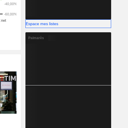
Espace mes listes
Palmarès