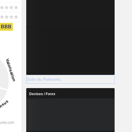
BBB
Suite du Palmarès
Devises / Forex