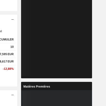
s
at
CUMULER
10
7,595
EUR
6,617
EUR
-12,88%
Matières Premières