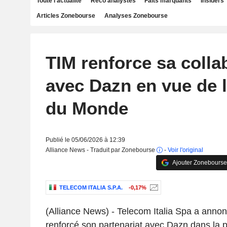
Toute l'actualité
Reco analystes
Faits marquants
Insiders
Articles Zonebourse
Analyses Zonebourse
TIM renforce sa colla
avec Dazn en vue de 
du Monde
Publié le 05/06/2026 à 12:39
Alliance News - Traduit par Zonebourse
-
Voir l'original
Ajouter Zonebourse
TELECOM ITALIA S.P.A.
-0,17%
(Alliance News) - Telecom Italia Spa a annon
renforcé son partenariat avec Dazn dans la p