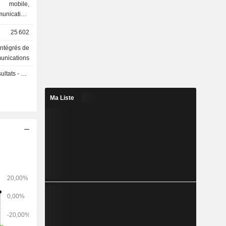
e mobile,
munication,
à Internet,
25 602
intégrés de
nte (avant
unications
(69,3%) et
 - Q3 2026
Ma Liste