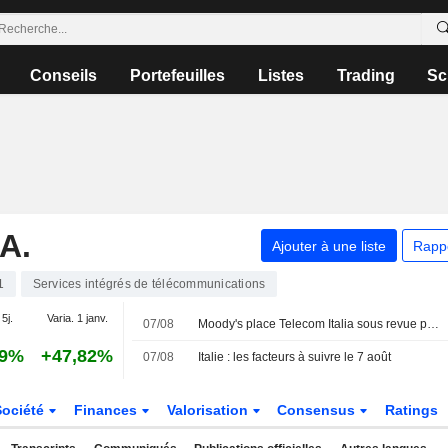
Conseils
Portefeuilles
Listes
Trading
Sc
A.
Ajouter à une liste
Rapp
1
Services intégrés de télécommunications
 5j.
Varia. 1 janv.
07/08
Moody's place Telecom Italia sous revue pour une possible amélioration de sa note après l'approbation de l'offre de Poste Italiane
29%
+47,82%
07/08
Italie : les facteurs à suivre le 7 août
Société
Finances
Valorisation
Consensus
Ratings