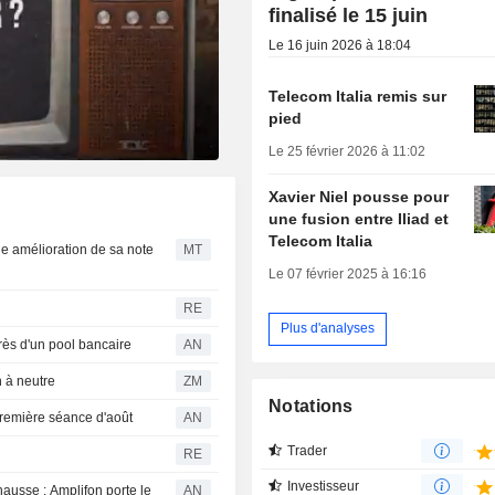
finalisé le 15 juin
Le 16 juin 2026 à 18:04
Telecom Italia remis sur
pied
Le 25 février 2026 à 11:02
Xavier Niel pousse pour
une fusion entre Iliad et
Telecom Italia
e amélioration de sa note
MT
Le 07 février 2025 à 16:16
RE
Plus d'analyses
rès d'un pool bancaire
AN
pinion à neutre
ZM
Notations
remière séance d'août
AN
Trader
RE
Investisseur
hausse ; Amplifon porte le
AN