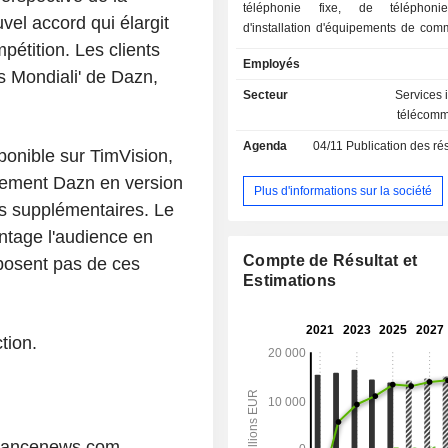
téléphonie fixe, de téléphoni
el accord qui élargit
d'installation d'équipements de com
pétition. Les clients
de transmission de données, d'accès 
Employés
etc. ; - vente d'équipements de
 Mondiali' de Dazn,
télécommunication (6,4%). La répartition
Secteur
Services 
géographique du CA est la suiva
télécomm
éliminations intragroupe) : Italie 
Agenda
04/11
Publication des résultats
Brésil (30,7%).
isponible sur TimVision,
nement Dazn en version
Plus d'informations sur la société
ais supplémentaires. Le
antage l'audience en
Compte de Résultat et
sposent pas de ces
Estimations
tion.
liancenews.com