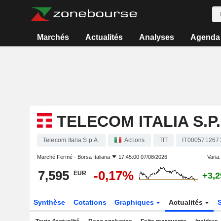
Marchés
Actualités
Analyses
Agenda
TELECOM ITALIA S.P.
Telecom Italia S.p.A.
Actions
TIT
IT000571267
Marché Fermé -
Borsa Italiana
17:45:00 07/08/2026
Varia.
7,595
-0,17%
EUR
+3,
Synthèse
Cotations
Graphiques
Actualités