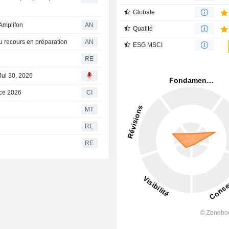
Globale
Amplifon
AN
Qualité
au recours en préparation
AN
ESG MSCI
RE
 Jul 30, 2026
ice 2026
CI
MT
RE
RE