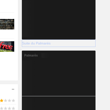
Suite du Palmarès
Palmarès