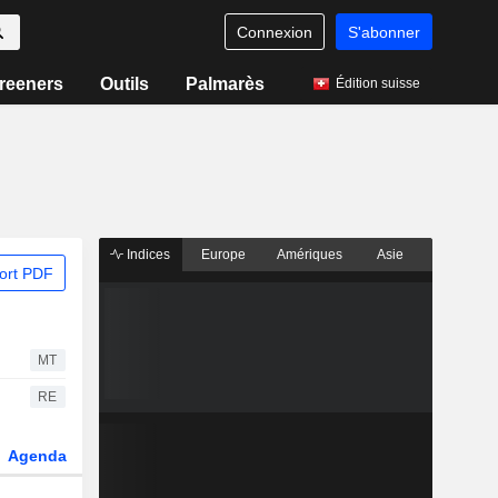
Connexion
S'abonner
reeners
Outils
Palmarès
Édition suisse
Indices
Europe
Amériques
Asie
ort PDF
MT
RE
Agenda
Secteur
Dérivés
Fonds et ETFs