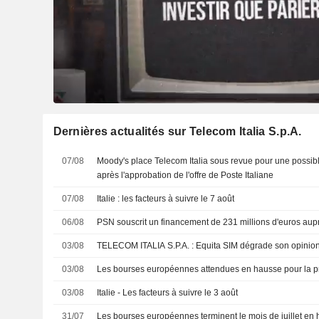
Dernières actualités sur Telecom Italia S.p.A.
07/08
Moody's place Telecom Italia sous revue pour une possibl
après l'approbation de l'offre de Poste Italiane
07/08
Italie : les facteurs à suivre le 7 août
06/08
PSN souscrit un financement de 231 millions d'euros aup
03/08
TELECOM ITALIA S.P.A. : Equita SIM dégrade son o
03/08
Les bourses européennes attendues en hausse pour la p
03/08
Italie - Les facteurs à suivre le 3 août
31/07
Les bourses européennes terminent le mois de juillet en 