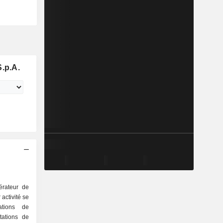
S.p.A.
érateur de
activité se
tations de