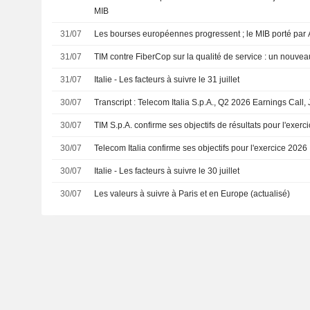
MIB
31/07
Les bourses européennes progressent ; le MIB porté par 
31/07
TIM contre FiberCop sur la qualité de service : un nouve
31/07
Italie - Les facteurs à suivre le 31 juillet
30/07
Transcript : Telecom Italia S.p.A., Q2 2026 Earnings Call,
30/07
TIM S.p.A. confirme ses objectifs de résultats pour l'exerc
30/07
Telecom Italia confirme ses objectifs pour l'exercice 2026
30/07
Italie - Les facteurs à suivre le 30 juillet
30/07
Les valeurs à suivre à Paris et en Europe (actualisé)