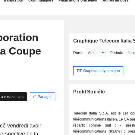
Transcripts
Communiqués
Publications officielles
Autres langues
boration
Graphique Telecom Italia 
la Coupe
Durée
Période
TIT: Graphique dynamique
Profil Société
 à vos sources
Partager
Telecom Italia S.p.A. est le 1er op
télécommunications italien. Le CA par 
cé vendredi avoir
répartit comme suit : - prestations de
télécommunications (93,6%) : pres
erspective de la