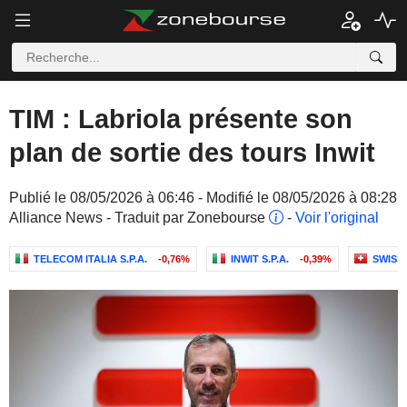
TIM : Labriola présente son
plan de sortie des tours Inwit
Publié le 08/05/2026 à 06:46 - Modifié le 08/05/2026 à 08:28
Alliance News - Traduit par Zonebourse
-
Voir l'original
TELECOM ITALIA S.P.A.
-0,76%
INWIT S.P.A.
-0,39%
SWISS