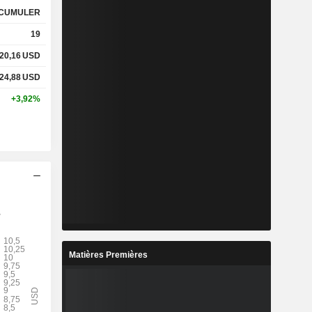
CUMULER
19
20,16
USD
24,88
USD
+3,92%
Matières Premières