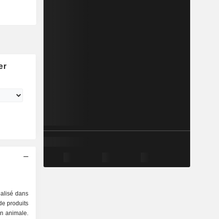
er
alisé dans
de produits
on animale.