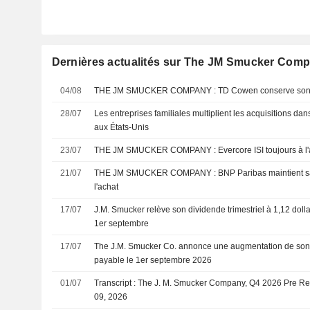
Dernières actualités sur The JM Smucker Com
04/08
THE JM SMUCKER COMPANY : TD Cowen con
28/07
Les entreprises familiales multiplient les acquisitions da
aux États-Unis
23/07
THE JM SMUCKER COMPANY : Evercore ISI toujours
21/07
THE JM SMUCKER COMPANY : BNP Paribas maintient sa recommandation à
l'achat
17/07
J.M. Smucker relève son dividende trimestriel à 1,12 dolla
1er septembre
17/07
The J.M. Smucker Co. annonce une augmentation de son d
payable le 1er septembre 2026
01/07
Transcript : The J. M. Smucker Company, Q4 2026 Pre Re
09, 2026