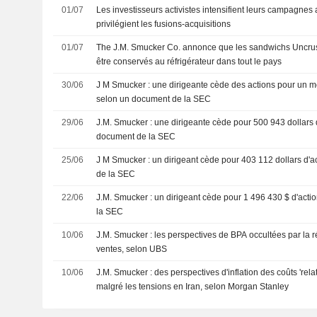
01/07
Les investisseurs activistes intensifient leurs campagnes
privilégient les fusions-acquisitions
01/07
The J.M. Smucker Co. annonce que les sandwichs Uncru
être conservés au réfrigérateur dans tout le pays
30/06
J M Smucker : une dirigeante cède des actions pour un m
selon un document de la SEC
29/06
J.M. Smucker : une dirigeante cède pour 500 943 dollars 
document de la SEC
25/06
J M Smucker : un dirigeant cède pour 403 112 dollars d'a
de la SEC
22/06
J.M. Smucker : un dirigeant cède pour 1 496 430 $ d'acti
la SEC
10/06
J.M. Smucker : les perspectives de BPA occultées par la r
ventes, selon UBS
10/06
J.M. Smucker : des perspectives d'inflation des coûts 'rel
malgré les tensions en Iran, selon Morgan Stanley