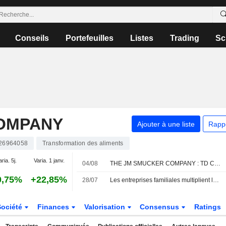
Conseils
Portefeuilles
Listes
Trading
Sc
OMPANY
Ajouter à une liste
Rapp
26964058
Transformation des aliments
aria. 5j.
Varia. 1 janv.
04/08
THE JM SMUCKER COMPANY : TD Cowen conserve son opinion neutre
0,75%
+22,85%
28/07
Les entreprises familiales multiplient les acquisitions dans le secteur du snacking aux États-Unis
Société
Finances
Valorisation
Consensus
Ratings