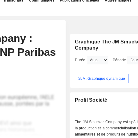
Transcripts
Communiqués
Publications officielles
Autres langues
pany :
Graphique The JM Smuck
Company
BNP Paribas
Durée
Période
SJM: Graphique dynamique
Profil Société
The JM Smucker Company est spéci
la production et la commercialisation 
alimentaires et de produits de nutriti