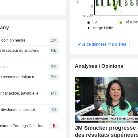
pany
serve son opinion neutre
ZM
Plus de données financières
ns le secteur du snacking
RE
Analyses / Opinions
 à l'achat
ZM
ZM
r par action, payable le
MT
ividende trimestriel,
CI
corded Earnings Call, Jun
JM Smucker progresse 
des résultats supérieur