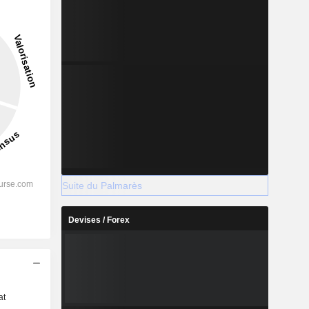
Suite du Palmarès
Devises / Forex
s
at