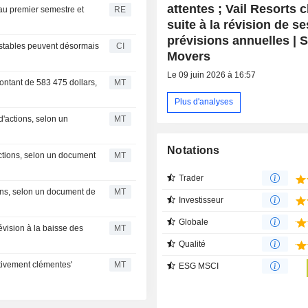
attentes ; Vail Resorts 
 au premier semestre et
RE
suite à la révision de se
prévisions annuelles | 
stables peuvent désormais
CI
Movers
Le 09 juin 2026 à 16:57
ontant de 583 475 dollars,
MT
Plus d'analyses
d'actions, selon un
MT
Notations
ctions, selon un document
MT
Trader
ons, selon un document de
MT
Investisseur
Globale
évision à la baisse des
MT
Qualité
ativement clémentes'
MT
ESG MSCI