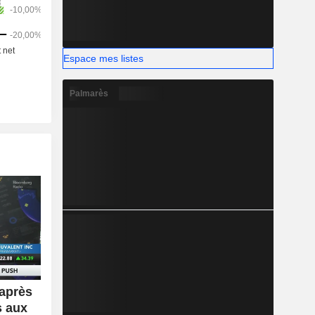
Espace mes listes
Palmarès
après
s aux