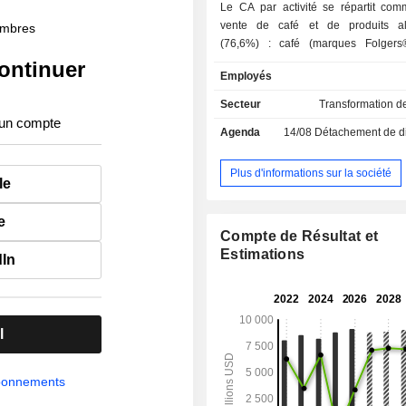
Le CA par activité se répartit comm
vente de café et de produits al
membres
(76,6%) : café (marques Folgers
Donuts® et Café Bustelo®), b
ontinuer
Employés
cacahuète, confitures, huiles, lait
préparations boulangères et glaçag
Secteur
Transformation d
l'emploi, farine et ingrédients de b
 un compte
Agenda
14/08
Détachement de dividende
biscuits, pommes de terre surgelé
boissons, garnitures pour dessert
conserves au vinaigre, condime
Plus d'informations sur la société
le
(marques Uncrustables, Jif, Smucker'
etc.) ; - vente de produits de nutrition animale
e
(19,9%) : marques Meow Mix, Milk-
Compte de Résultat et
Peroni, Canine Carry Outs, etc. ; - autres (3,5%).
Estimations
dIn
La répartition géographique du 
suivante : Etats-Unis (94,5%), Cana
autres (1,5%).
l
abonnements