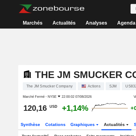
Marchés
Actualités
Analyses
Agenda
THE JM SMUCKER C
The JM Smucker Company
Actions
SJM
US83
Marché Fermé -
NYSE
22:00:02 07/08/2026
V
120,16
+1,14%
USD
+
Synthèse
Cotations
Graphiques
Actualités