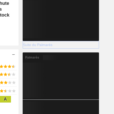
chute
s
Stock
Suite du Palmarès
Palmarès
A