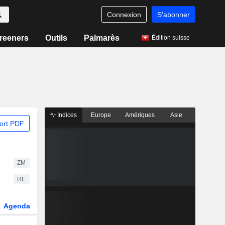
Connexion
S'abonner
reeners
Outils
Palmarès
Édition suisse
Indices
Europe
Amériques
Asie
ort PDF
ZM
RE
Agenda
Secteur
Dérivés
Fonds et ETFs