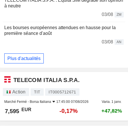
TELECOM ITALIA S.P.A. : Equita SIM dégrade son opinion
à neutre
03/08
ZM
Les bourses européennes attendues en hausse pour la
première séance d'août
03/08
AN
Plus d'actualités
TELECOM ITALIA S.P.A.
Action
TIT
IT0005712671
Marché Fermé -
Borsa Italiana
17:45:00 07/08/2026
Varia. 1 janv.
EUR
-0,17%
7,595
+47,82%