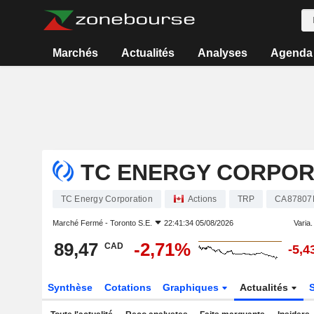
Marchés
Actualités
Analyses
Agenda
TC ENERGY CORPOR
TC Energy Corporation
Actions
TRP
CA87807
Marché Fermé -
Toronto S.E.
22:41:34 05/08/2026
Varia. 
89,47
-2,71%
CAD
-5,
Synthèse
Cotations
Graphiques
Actualités