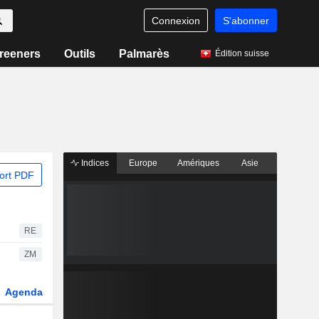
Connexion
S'abonner
reeners
Outils
Palmarès
Édition suisse
Indices
Europe
Amériques
Asie
ort PDF
RE
ZM
Agenda
Secteur
Dérivés
Fonds et ETFs