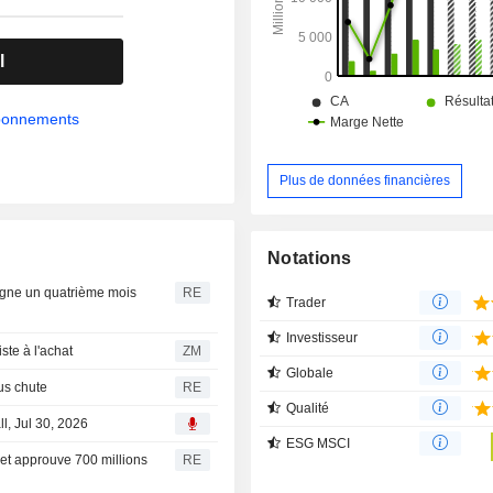
l
abonnements
Plus de données financières
n
Notations
signe un quatrième mois
RE
Trader
Investisseur
s persiste à l'achat
ZM
Globale
us chute
RE
Qualité
l, Jul 30, 2026
ESG MSCI
 et approuve 700 millions
RE