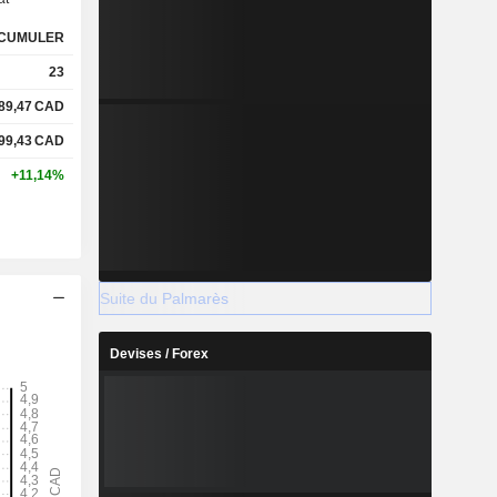
CUMULER
23
89,47
CAD
99,43
CAD
+11,14%
Suite du Palmarès
Devises / Forex