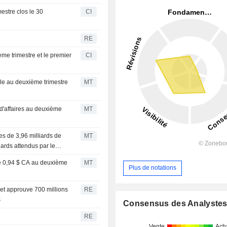
estre clos le 30
CI
RE
me trimestre et le premier
CI
le au deuxième trimestre
MT
d'affaires au deuxième
MT
res de 3,96 milliards de
MT
iards attendus par le
de 0,94 $ CA au deuxième
MT
Plus de notations
 et approuve 700 millions
RE
s
Consensus des Analyste
RE
Vente
Ach