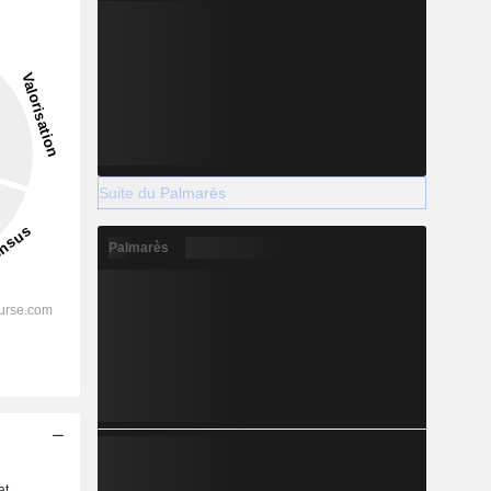
Suite du Palmarès
Palmarès
s
at