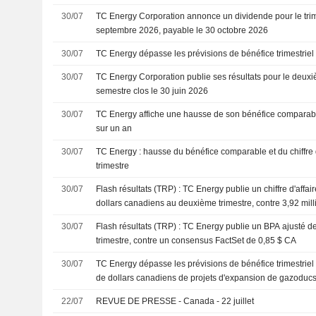
30/07
TC Energy Corporation annonce un dividende pour le trim
septembre 2026, payable le 30 octobre 2026
30/07
TC Energy dépasse les prévisions de bénéfice trimestriel
30/07
TC Energy Corporation publie ses résultats pour le deuxiè
semestre clos le 30 juin 2026
30/07
TC Energy affiche une hausse de son bénéfice comparab
sur un an
30/07
TC Energy : hausse du bénéfice comparable et du chiffre 
trimestre
30/07
Flash résultats (TRP) : TC Energy publie un chiffre d'affai
dollars canadiens au deuxième trimestre, contre 3,92 mill
consensus FactSet
30/07
Flash résultats (TRP) : TC Energy publie un BPA ajusté 
trimestre, contre un consensus FactSet de 0,85 $ CA
30/07
TC Energy dépasse les prévisions de bénéfice trimestriel
de dollars canadiens de projets d'expansion de gazoduc
22/07
REVUE DE PRESSE - Canada - 22 juillet