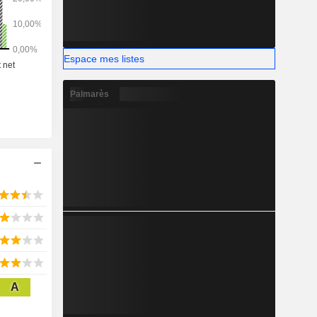
Espace mes listes
Palmarès
A