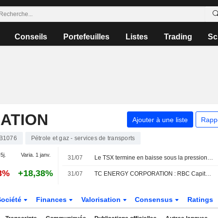
Conseils
Portefeuilles
Listes
Trading
Sc
ATION
Ajouter à une liste
Rapp
B1076
Pétrole et gaz - services de transports
5j.
Varia. 1 janv.
31/07
Le TSX termine en baisse sous la pression de l'or, mais signe un quatrième mois consécutif de gains
43%
+18,38%
31/07
TC ENERGY CORPORATION : RBC Capital Markets persiste à l'achat
Société
Finances
Valorisation
Consensus
Ratings